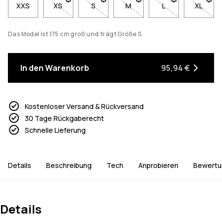
XXS
XS
- Größe XS nicht verfügbar. Klicke, um benachricht
S
- Größe S nicht verfügbar. Klicke, um b
M
- Größe M nicht verfügbar. K
L
- Größe L nicht ve
XL
- Größe
Das Model ist 175 cm groß und trägt Größe S.
In den Warenkorb
95,94 €
Kostenloser Versand & Rückversand
30 Tage Rückgaberecht
Schnelle Lieferung
Details
Beschreibung
Tech
Anprobieren
Bewertu
Details