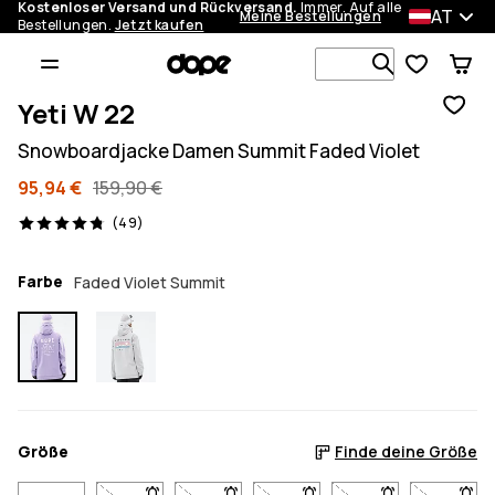
Kostenloser Versand und Rückversand.
Immer. Auf alle
AT
Meine Bestellungen
Bestellungen.
Jetzt kaufen
Durchsuche
Yeti W 22
Snowboardjacke Damen Summit Faded Violet
95,94 €
159,90 €
49 Reviews, 4.8/5
(49)
Farbe
Faded Violet Summit
Größe
Finde deine Größe