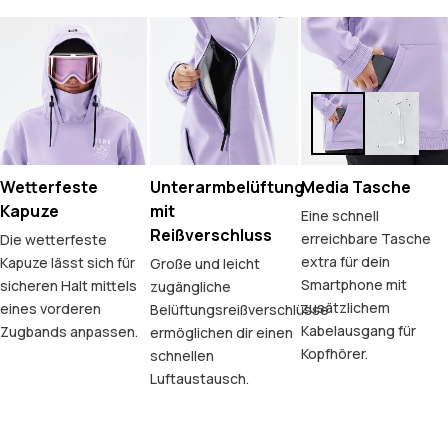
Wetterfeste
Unterarmbelüftung
Media Tasche
Kapuze
mit
Eine schnell
Reißverschluss
erreichbare Tasche
Die wetterfeste
extra für dein
Kapuze lässt sich für
Große und leicht
Smartphone mit
sicheren Halt mittels
zugängliche
zusätzlichem
eines vorderen
Belüftungsreißverschlüsse
Kabelausgang für
Zugbands anpassen.
ermöglichen dir einen
Kopfhörer.
schnellen
Luftaustausch.