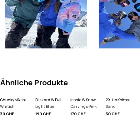
Ähnliche Produkte
Chunky Mütze
Blizzard W Full Zip Snowboardjacke Damen
Iconic W Snowboardhose Damen
2X-Up Knitted Schlauchtuch
Whitish
Light Blue
Carvings Pink
Sand
30 CHF
190 CHF
170 CHF
30 CHF