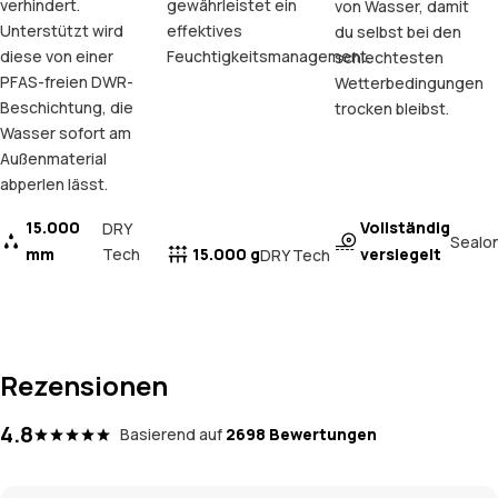
verhindert.
gewährleistet ein
von Wasser, damit
Unterstützt wird
effektives
du selbst bei den
diese von einer
Feuchtigkeitsmanagement.
schlechtesten
PFAS-freien DWR-
Wetterbedingungen
Beschichtung, die
trocken bleibst.
Wasser sofort am
Außenmaterial
abperlen lässt.
15.000
Vollständig
DRY
Sealo
mm
Tech
15.000 g
versiegelt
DRY Tech
Rezensionen
4.8
Basierend auf
2698 Bewertungen