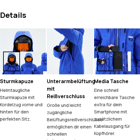
Details
Sturmkapuze
Unterarmbelüftung
Media Tasche
mit
Helmtaugliche
Eine schnell
Reißverschluss
Sturmkapuze mit
erreichbare Tasche
Kordelzug vorne und
extra für dein
Große und leicht
hinten für den
Smartphone mit
zugängliche
perfekten Sitz.
zusätzlichem
Belüftungsreißverschlüsse
Kabelausgang für
ermöglichen dir einen
Kopfhörer.
schnellen