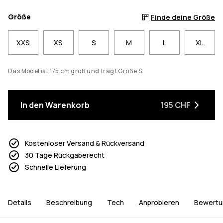
Größe
Finde deine Größe
XXS
XS
S
M
L
XL
Das Model ist 175 cm groß und trägt Größe S.
In den Warenkorb
195 CHF
Kostenloser Versand & Rückversand
30 Tage Rückgaberecht
Schnelle Lieferung
Details
Beschreibung
Tech
Anprobieren
Bewertu