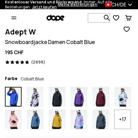
Kostenloser Versand und Rückversand.
Immer. Auf alle
CH/DE
Meine Bestellungen
Bestellungen.
Jetzt kaufen
Durchsuche
Adept W
Snowboardjacke Damen Cobalt Blue
195 CHF
2698 Reviews, 4.8/5
(2698)
Farbe
Cobalt Blue
+17