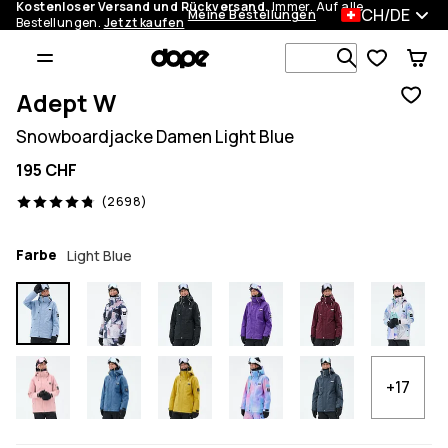
Kostenloser Versand und Rückversand.
Immer. Auf alle
CH/DE
Meine Bestellungen
Bestellungen.
Jetzt kaufen
Durchsuche
Adept W
Snowboardjacke Damen Light Blue
195 CHF
2698 Reviews, 4.8/5
(2698)
Farbe
Light Blue
+17