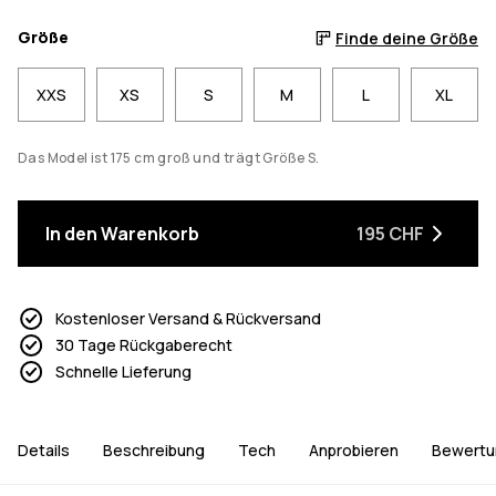
Größe
Finde deine Größe
XXS
XS
S
M
L
XL
Das Model ist 175 cm groß und trägt Größe S.
In den Warenkorb
195 CHF
Kostenloser Versand & Rückversand
30 Tage Rückgaberecht
Schnelle Lieferung
Details
Beschreibung
Tech
Anprobieren
Bewertu