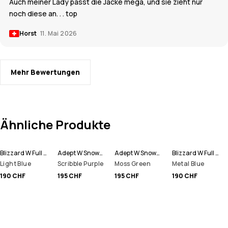
Auch meiner Lady passt die Jacke mega, und sie zieht nur
noch diese an. . . top
Horst
11. Mai 2026
Mehr Bewertungen
Ähnliche Produkte
Blizzard W Full Zip Snowboardjacke Women
Adept W Snowboardjacke Women
Adept W Snowboardjacke Women
Blizzard W Full Zip Snowboardjacke Women
Light Blue
Scribble Purple
Moss Green
Metal Blue
190 CHF
195 CHF
195 CHF
190 CHF