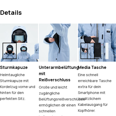
Details
Sturmkapuze
Unterarmbelüftung
Media Tasche
mit
Helmtaugliche
Eine schnell
Reißverschluss
Sturmkapuze mit
erreichbare Tasche
Kordelzug vorne und
extra für dein
Große und leicht
hinten für den
Smartphone mit
zugängliche
perfekten Sitz.
zusätzlichem
Belüftungsreißverschlüsse
Kabelausgang für
ermöglichen dir einen
Kopfhörer.
schnellen