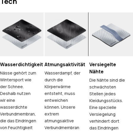
Tech
Wasserdichtigkeit
Atmungsaktivität
Versiegelte
Nähte
Nässe gehört zum
Wasserdampf, der
Wintersport wie
durch die
Die Nähte sind die
der Schnee.
Körperwärme
schwächsten
Deshalb nutzen
entsteht, muss
Stellen jedes
wir eine
entweichen
Kleidungsstücks.
wasserdichte
können. Unsere
Eine spezielle
Verbundmembran,
extrem
Versiegelung
die das Eindringen
atmungsaktive
verhindert dort
von Feuchtigkeit
Verbundmembran
das Eindringen