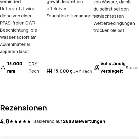
verhindert.
gewährleistet ein
von Wasser, damit
Unterstützt wird
effektives
du selbst bei den
diese von einer
Feuchtigkeitsmanagement.
schlechtesten
PFAS-freien DWR-
Wetterbedingungen
Beschichtung, die
trocken bleibst.
Wasser sofort am
Außenmaterial
abperlen lässt.
15.000
Vollständig
DRY
Sealo
mm
Tech
15.000 g
versiegelt
DRY Tech
Rezensionen
4.8
Basierend auf
2698 Bewertungen