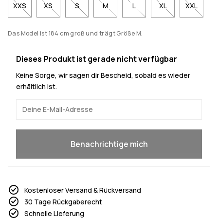
XXS
XS
S
M
L
XL
XXL
Das Model ist 184 cm groß und trägt Größe M.
Dieses Produkt ist gerade nicht verfügbar
Keine Sorge, wir sagen dir Bescheid, sobald es wieder
erhältlich ist.
Ja, ich will mitmachen
Benachrichtige mich
Kostenloser Versand & Rückversand
30 Tage Rückgaberecht
Schnelle Lieferung