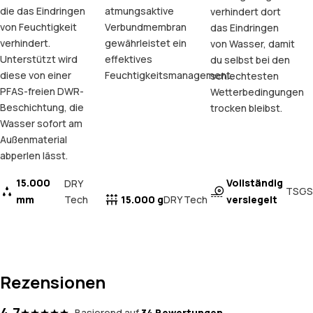
die das Eindringen
atmungsaktive
verhindert dort
von Feuchtigkeit
Verbundmembran
das Eindringen
verhindert.
gewährleistet ein
von Wasser, damit
Unterstützt wird
effektives
du selbst bei den
diese von einer
Feuchtigkeitsmanagement.
schlechtesten
PFAS-freien DWR-
Wetterbedingungen
Beschichtung, die
trocken bleibst.
Wasser sofort am
Außenmaterial
abperlen lässt.
15.000
Vollständig
DRY
TSGS
mm
Tech
15.000 g
versiegelt
DRY Tech
Rezensionen
4.7
Basierend auf
34 Bewertungen