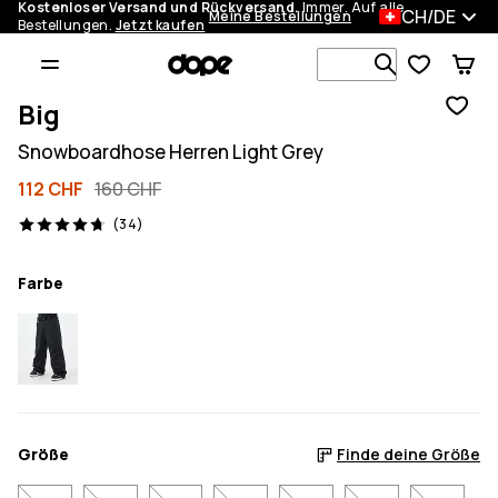
Kostenloser Versand und Rückversand.
Immer. Auf alle
CH/DE
Meine Bestellungen
Bestellungen.
Jetzt kaufen
Durchsuche
Big
Snowboardhose Herren Light Grey
112 CHF
160 CHF
34 Reviews, 4.7/5
(34)
Farbe
Größe
Finde deine Größe