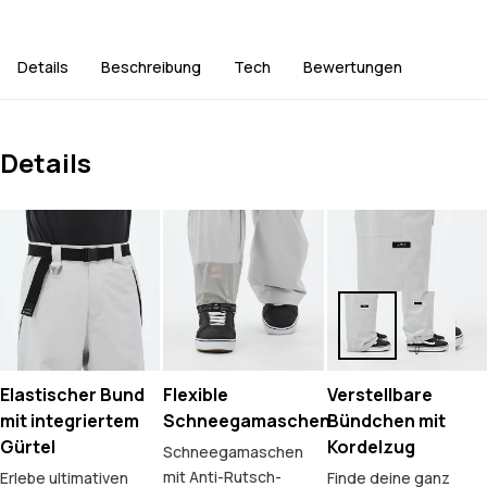
Details
Beschreibung
Tech
Bewertungen
Details
Elastischer Bund
Flexible
Verstellbare
mit integriertem
Schneegamaschen
Bündchen mit
Gürtel
Kordelzug
Schneegamaschen
mit Anti-Rutsch-
Erlebe ultimativen
Finde deine ganz