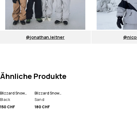
@jonathan.leitner
@nico
Ähnliche Produkte
Blizzard Snowboardhose Herren
Blizzard Snowboardjacke Herren
Black
Sand
150 CHF
180 CHF