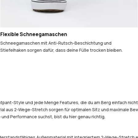
Flexible Schneegamaschen
Schneegamaschen mit Anti-Rutsch-Beschichtung und
Stiefelhaken sorgen dafür, dass deine Füße trocken bleiben.
atpant-Style und jede Menge Features, die du am Berg einfach nicht m
ial aus 2-Wege-Stretch sorgen für optimalen Sitz und maximale Bewe
nd Performance suchst, bist du hier genau richtig.
widerstandsfähiges Außenmaterial mit integriertem 2-Wege-Stretch 