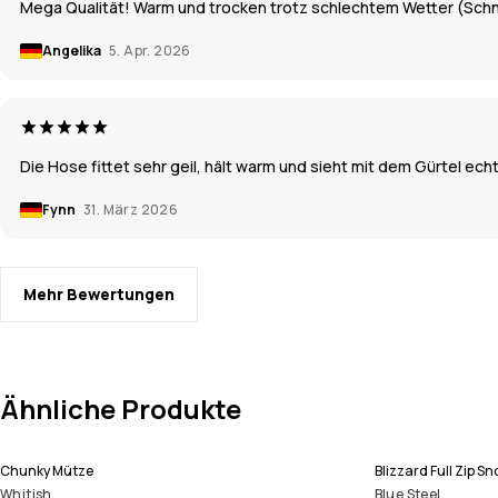
Mega Qualität! Warm und trocken trotz schlechtem Wetter (Schne
Angelika
5. Apr. 2026
Die Hose fittet sehr geil, hält warm und sieht mit dem Gürtel ec
Fynn
31. März 2026
Mehr Bewertungen
Ähnliche Produkte
Chunky Mütze
Blizzard Full Zip 
Whitish
Blue Steel