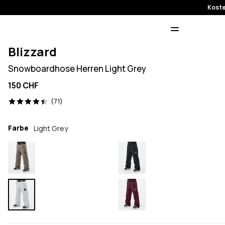
Koste
Blizzard
Snowboardhose Herren Light Grey
150 CHF
71 Reviews, 4.4/5
(71)
Farbe
Light Grey