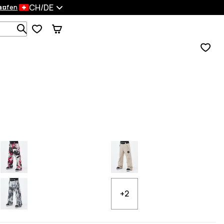
CH/DE
en
kaufen
Durchsuche 1 000+ Produkte
+2