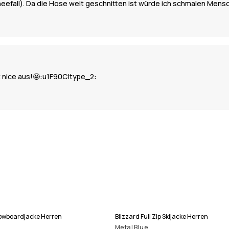
efall). Da die Hose weit geschnitten ist würde ich schmalen Mensc
ht nice aus!🤩:u1F90C|type_2:
Snowboardjacke Herren
Blizzard Full Zip Skijacke Herren
Metal Blue