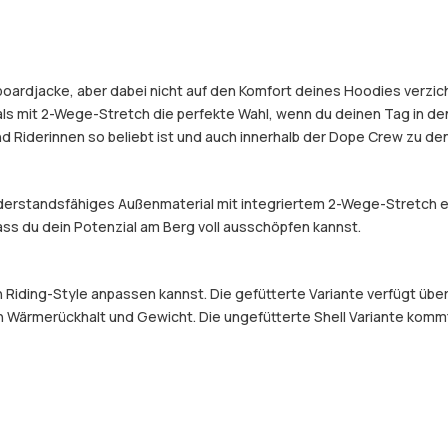
boardjacke, aber dabei nicht auf den Komfort deines Hoodies verzic
 mit 2-Wege-Stretch die perfekte Wahl, wenn du deinen Tag in den 
 Riderinnen so beliebt ist und auch innerhalb der Dope Crew zu den
widerstandsfähiges Außenmaterial mit integriertem 2-Wege-Stretch 
dass du dein Potenzial am Berg voll ausschöpfen kannst.
en Riding-Style anpassen kannst. Die gefütterte Variante verfügt üb
 Wärmerückhalt und Gewicht. Die ungefütterte Shell Variante kommt o