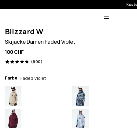
Koste
Blizzard W
Skijacke Damen Faded Violet
180 CHF
900 Reviews, 4.8/5
(900)
Farbe
Faded Violet