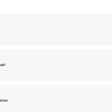
aub!
inter