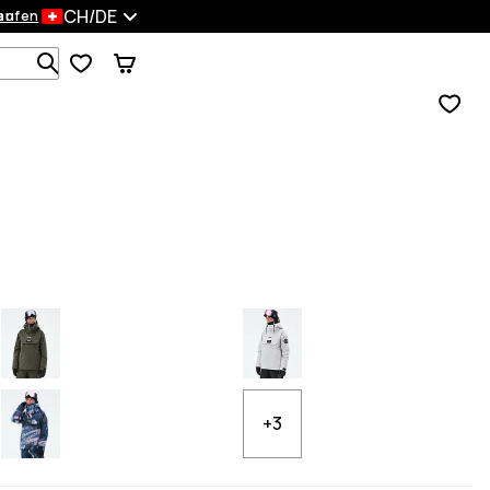
CH/DE
en
kaufen
Durchsuche 1 000+ Produkte
+3