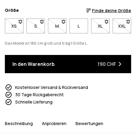
Größe
Finde deine Größe
XS
- Größe XS nicht verfügbar. Klicke, um benachrichtigt zu werd
S
- Größe S nicht verfügbar. Klicke, um benachrichti
M
- Größe M nicht verfügbar. Klicke, um b
L
XL
- Größe XL nicht v
XXL
- Größe
Das Model ist 186 cm groß und trägt Größe L.
In den Warenkorb
190 CHF
Kostenloser Versand & Rückversand
30 Tage Rückgaberecht
Schnelle Lieferung
Beschreibung
Anprobieren
Bewertungen