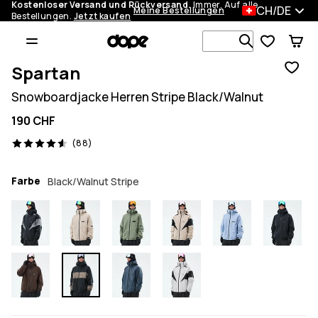
Kostenloser Versand und Rückversand.
Immer. Auf alle
CH/DE
Meine Bestellungen
Bestellungen.
Jetzt kaufen
Durchsuche
Spartan
Snowboardjacke Herren Stripe Black/Walnut
190 CHF
88 Reviews, 4.6/5
(88)
Farbe
Black/Walnut Stripe