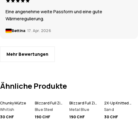
Eine angenehme weite Passform und eine gute
Wärmeregulierung.
Bettina
17. Apr. 2026
Mehr Bewertungen
Ähnliche Produkte
Chunky Mütze
Blizzard Full Zip Snowboardjacke Herren
Blizzard Full Zip Skijacke Herren
2X-Up Knitted Schlauchtuch
Whitish
Blue Steel
Metal Blue
Sand
30 CHF
190 CHF
190 CHF
30 CHF