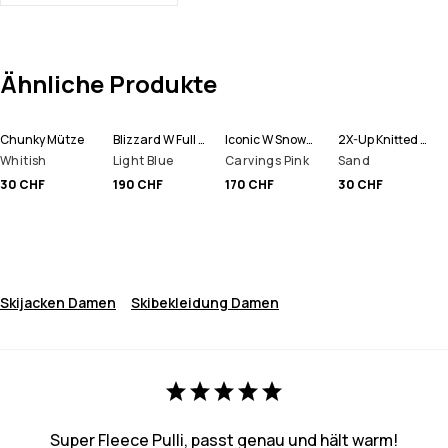
Ähnliche Produkte
Chunky Mütze
Blizzard W Full Zip Snowboardjacke Damen
Iconic W Snowboardhose Damen
2X-Up Knitted Schlauchtuch
Whitish
Light Blue
Carvings Pink
Sand
30 CHF
190 CHF
170 CHF
30 CHF
Skijacken Damen
Skibekleidung Damen
Super Fleece Pulli, passt genau und hält warm!