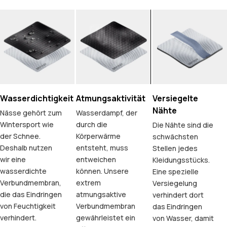
Wasserdichtigkeit
Atmungsaktivität
Versiegelte
Nähte
Nässe gehört zum
Wasserdampf, der
Wintersport wie
durch die
Die Nähte sind die
der Schnee.
Körperwärme
schwächsten
Deshalb nutzen
entsteht, muss
Stellen jedes
wir eine
entweichen
Kleidungsstücks.
wasserdichte
können. Unsere
Eine spezielle
Verbundmembran,
extrem
Versiegelung
die das Eindringen
atmungsaktive
verhindert dort
von Feuchtigkeit
Verbundmembran
das Eindringen
verhindert.
gewährleistet ein
von Wasser, damit