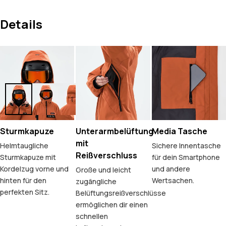
Details
Sturmkapuze
Unterarmbelüftung
Media Tasche
mit
Helmtaugliche
Sichere Innentasche
Reißverschluss
Sturmkapuze mit
für dein Smartphone
Kordelzug vorne und
und andere
Große und leicht
hinten für den
Wertsachen.
zugängliche
perfekten Sitz.
Belüftungsreißverschlüsse
ermöglichen dir einen
schnellen