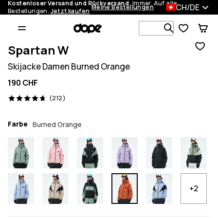
Kostenloser Versand und Rückversand.
Immer. Auf alle
CH/DE
Meine Bestellungen
Bestellungen.
Jetzt kaufen
Durchsuche
Spartan W
Skijacke Damen Burned Orange
190 CHF
212 Reviews, 4.7/5
(212)
Farbe
Burned Orange
+2