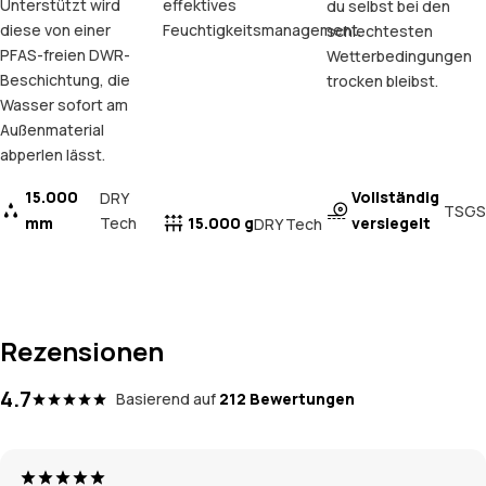
Unterstützt wird
effektives
du selbst bei den
diese von einer
Feuchtigkeitsmanagement.
schlechtesten
PFAS-freien DWR-
Wetterbedingungen
Beschichtung, die
trocken bleibst.
Wasser sofort am
Außenmaterial
abperlen lässt.
15.000
Vollständig
DRY
TSGS
mm
Tech
15.000 g
versiegelt
DRY Tech
Rezensionen
4.7
Basierend auf
212 Bewertungen