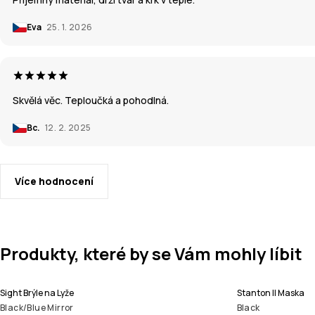
Eva
25. 1. 2026
Skvělá věc. Teploučká a pohodlná.
Bc.
12. 2. 2025
Více hodnocení
Produkty, které by se Vám mohly líbit
Sight Brýle na Lyže
Stanton II Maska
Black/Blue Mirror
Black