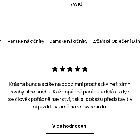
749 Kč
ní
Pánské nákrčníky
Dámské nákrčníky
Lyžařské Oblečení Dá
Krásná bunda spíše na podzimní procházky než zimní
svahy plné sněhu. Každopádně parádu udělá a kdyz
se člověk pořádně navrství, tak si dokážu představit v
ni jezdit i v zimě na snowboardu.
Více hodnocení