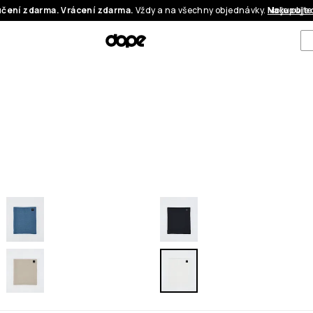
čení zdarma. Vrácení zdarma.
Vždy a na všechny objednávky.
Nakupujte
Moje obje