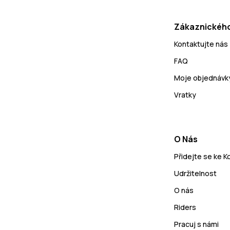
Zákaznického
Kontaktujte nás
FAQ
Moje objednávk
Vratky
O Nás
Přidejte se ke 
Udržitelnost
O nás
Riders
Pracuj s námi