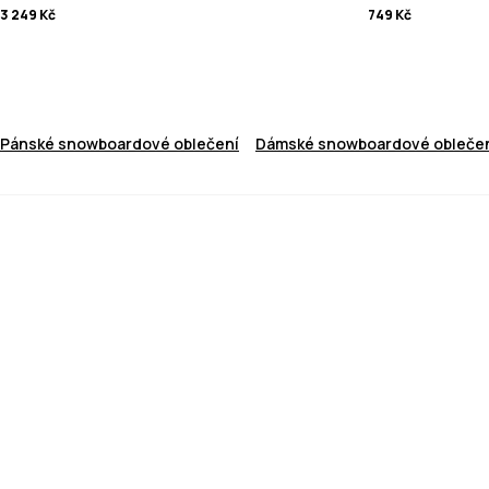
3 249 Kč
749 Kč
Pánské snowboardové oblečení
Dámské snowboardové obleče