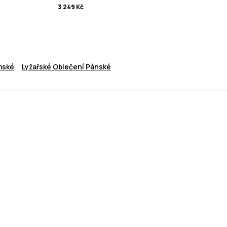
3 249 Kč
mské
Lyžařské Oblečení Pánské