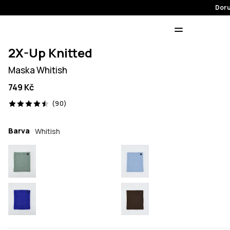
Doru
2X-Up Knitted
Maska Whitish
749 Kč
90 recenze, 4.5/5
(90)
Barva
Whitish