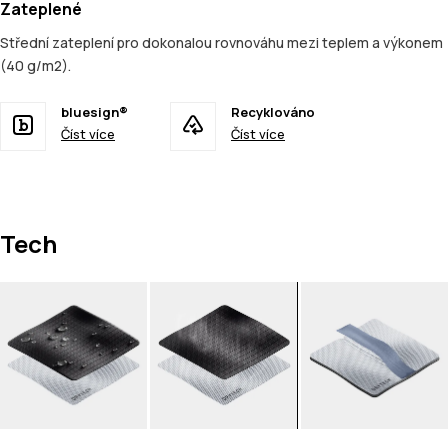
Zateplené
Střední zateplení pro dokonalou rovnováhu mezi teplem a výkonem
(40 g/m2).
bluesign®
Recyklováno
Číst více
Číst více
Tech