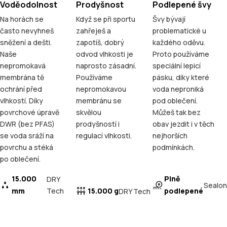
Voděodolnost
Prodyšnost
Podlepené švy
Na horách se
Když se při sportu
Švy bývají
často nevyhneš
zahřeješ a
problematické u
sněžení a dešti.
zapotíš, dobrý
každého oděvu.
Naše
odvod vlhkosti je
Proto používáme
nepromokavá
naprosto zásadní.
speciální lepicí
membrána tě
Používáme
pásku, díky které
ochrání před
nepromokavou
voda neproniká
vlhkostí. Díky
membránu se
pod oblečení.
povrchové úpravě
skvělou
Můžeš tak bez
DWR (bez PFAS)
prodyšností i
obav jezdit i v těch
se voda sráží na
regulací vlhkosti.
nejhorších
povrchu a stéká
podmínkách.
po oblečení.
15.000
Plně
DRY
Sealon
mm
Tech
15.000 g
podlepené
DRY Tech