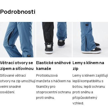
Podrobnosti
Větrací otvory se
Elastické sněhové
Lemy s klínem na
zipem a síťovinou
kamaše
zip
Síťované větrací
Protiskluzová
Lemy s klínem zajišťují
otvory na zip umožňují
manžeta s háčkem na
lepší kompatibilitu s
velmi snadné
tkaničky pro
botou, lepší ochranu
osvěžení.
stoprocentní ochranu
proti sněhu a
proti sněhu.
přizpůsobitelný
vzhled.