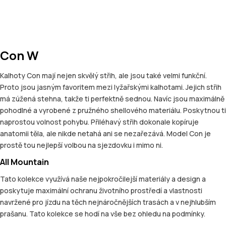
Con W
Kalhoty Con mají nejen skvělý střih, ale jsou také velmi funkční.
Proto jsou jasným favoritem mezi lyžařskými kalhotami. Jejich střih
má zúžená stehna, takže ti perfektně sednou. Navíc jsou maximálně
pohodlné a vyrobené z pružného shellového materiálu. Poskytnou ti
naprostou volnost pohybu. Přiléhavý střih dokonale kopíruje
anatomii těla, ale nikde netahá ani se nezařezává. Model Con je
prostě tou nejlepší volbou na sjezdovku i mimo ni.
All Mountain
Tato kolekce využívá naše nejpokročilejší materiály a design a
poskytuje maximální ochranu životního prostředí a vlastnosti
navržené pro jízdu na těch nejnáročnějších trasách a v nejhlubším
prašanu. Tato kolekce se hodí na vše bez ohledu na podmínky.