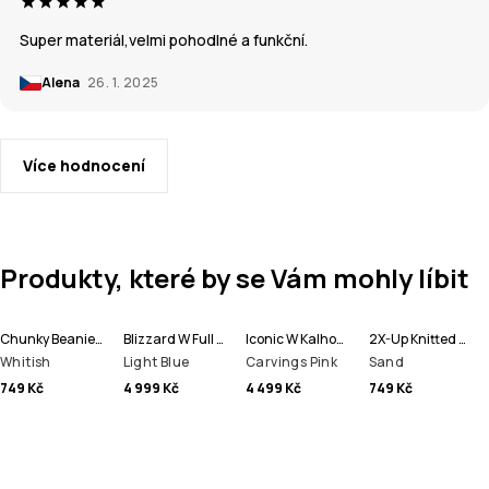
Super materiál,velmi pohodlné a funkční.
Alena
26. 1. 2025
Více hodnocení
Produkty, které by se Vám mohly líbit
Chunky Beanie čepice
Blizzard W Full Zip Bunda na Snowboard Dámské
Iconic W Kalhoty na Snowboard Dámské
2X-Up Knitted Maska
Whitish
Light Blue
Carvings Pink
Sand
749 Kč
4 999 Kč
4 499 Kč
749 Kč