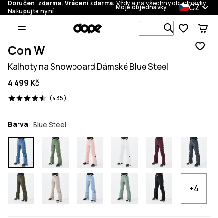
Doručení zdarma. Vrácení zdarma.
Vždy a na všechny objednávky.
CZ
Moje objednávky
Nakupujte nyní
Vyhledávej 
Con W
Kalhoty na Snowboard Dámské Blue Steel
4 499 Kč
435 recenze, 4.6/5
(435)
Barva
Blue Steel
+4