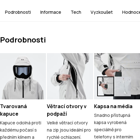
Podrobnosti
Informace
Tech
Vyzkoušet
Hodnoce
Podrobnosti
Tvarovaná
Větrací otvory v
Kapsa na média
kapuce
podpaží
Snadno přístupná
kapsa vyrobená
Kapuce odolná proti
Velké větrací otvory
speciálně pro
každému počasí s
na zip jsou ideální pro
telefony s interním
předním klínem a
rychlé ochlazení.