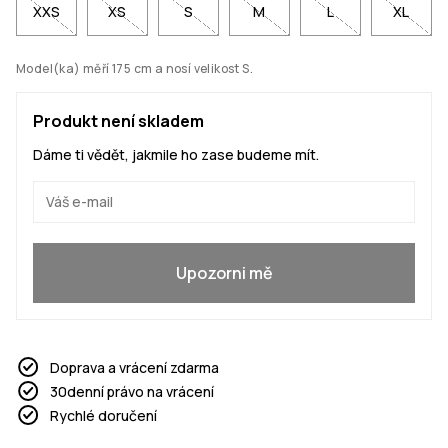
XXS
XS
S
M
L
XL
Model(ka) měří 175 cm a nosí velikost S.
Produkt není skladem
Dáme ti vědět, jakmile ho zase budeme mít.
Ano, chci se přidat
Upozorni mě
Doprava a vrácení zdarma
30denní právo na vrácení
Rychlé doručení