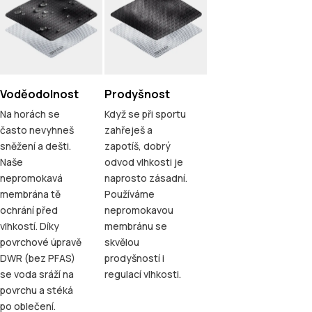
Voděodolnost
Prodyšnost
Na horách se
Když se při sportu
často nevyhneš
zahřeješ a
sněžení a dešti.
zapotíš, dobrý
Naše
odvod vlhkosti je
nepromokavá
naprosto zásadní.
membrána tě
Používáme
ochrání před
nepromokavou
vlhkostí. Díky
membránu se
povrchové úpravě
skvělou
DWR (bez PFAS)
prodyšností i
se voda sráží na
regulací vlhkosti.
povrchu a stéká
po oblečení.