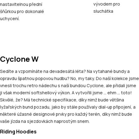
vývodem pro
nastavitelnou přední
sluchátka
šňůrkou pro dokonalé
uchycení.
Cyclone W
Sedíte a vzpomínáte na devadesátá léta? Na vytahané bundy a
opravdu špatnou popovou hudbu? No, my taky. Do naší kolekce jsme
vnesli trochu retro nádechu s naší bundou Cyclone, ale přidali jsme
ji však moderní softshellový výkon. A vytvořili jsme ... ehm ... toto!
Skvělé, že? Má technické specifikace, díky nimž bude většina
lyžařských bund pozadu, jako by stále používaly dial-up připojení, a
některé úžasné designové prvky pro každý terén, díky nimž bude
vaše jízda na sjezdovkách naprostým snem.
Riding Hoodies