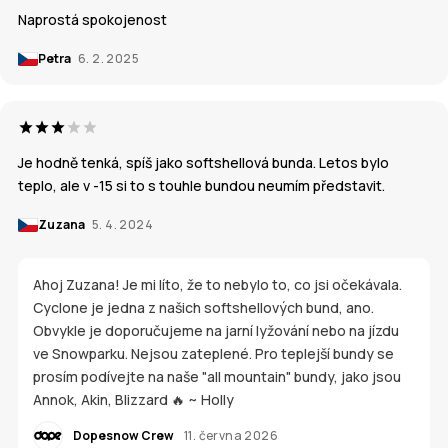
Naprostá spokojenost
Petra
6. 2. 2025
Je hodně tenká, spíš jako softshellová bunda. Letos bylo
teplo, ale v -15 si to s touhle bundou neumím představit.
Zuzana
5. 4. 2024
Ahoj Zuzana! Je mi líto, že to nebylo to, co jsi očekávala.
Cyclone je jedna z našich softshellových bund, ano.
Obvykle je doporučujeme na jarní lyžování nebo na jízdu
ve Snowparku. Nejsou zateplené. Pro teplejší bundy se
prosím podívejte na naše "all mountain" bundy, jako jsou
Annok, Akin, Blizzard 🔥 ~ Holly
Dopesnow Crew
11. června 2026