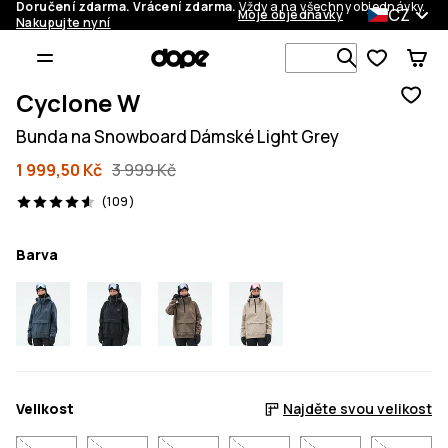
Doručení zdarma. Vrácení zdarma.
Vždy a na všechny objednávky.
CZ
Moje objednávky
Nakupujte nyní
Vyhledávej 
Cyclone W
Bunda na Snowboard Dámské Light Grey
1 999,50 Kč
3 999 Kč
109 recenze, 4.6/5
(109)
Barva
Velikost
Najděte svou velikost