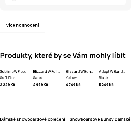
Více hodnocení
Produkty, které by se Vám mohly líbit
Sublime W Fleecová Mikina s Kapucí Dámské
Blizzard W Full Zip Bunda na Snowboard Dámské
Blizzard W Bunda na Snowboard Dámské
Adept W Bunda na Snowboard Dámské
Soft Pink
Sand
Yellow
Black
2 249 Kč
4 999 Kč
4 749 Kč
5 249 Kč
Dámské snowboardové oblečení
Snowboardové Bundy Dámské