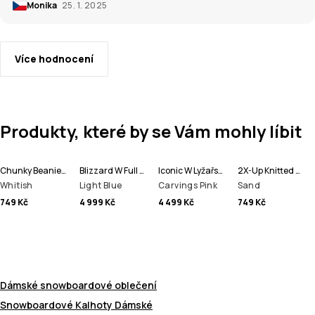
Monika
25. 1. 2025
Více hodnocení
Produkty, které by se Vám mohly líbit
Chunky Beanie čepice
Blizzard W Full Zip Bunda na Snowboard Dámské
Iconic W Lyžařské Kalhoty Dámské
2X-Up Knitted Maska
Whitish
Light Blue
Carvings Pink
Sand
749 Kč
4 999 Kč
4 499 Kč
749 Kč
Dámské snowboardové oblečení
Snowboardové Kalhoty Dámské