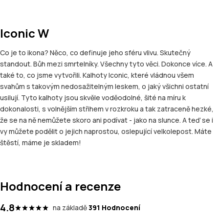
Iconic W
Co je to ikona? Něco, co definuje jeho sféru vlivu. Skutečný
standout. Bůh mezi smrtelníky. Všechny tyto věci. Dokonce více. A
také to, co jsme vytvořili. Kalhoty Iconic, které vládnou všem
svahům s takovým nedosažitelným leskem, o jaký všichni ostatní
usilují. Tyto kalhoty jsou skvěle voděodolné, šité na míru k
dokonalosti, s volnějším střihem v rozkroku a tak zatraceně hezké,
že se na ně nemůžete skoro ani podívat - jako na slunce. A teď se i
vy můžete podělit o jejich naprostou, oslepující velkolepost. Máte
štěstí, máme je skladem!
Hodnocení a recenze
4.8
na základě
391 Hodnocení