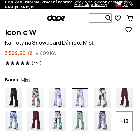
Doručení zdarma. Vrácení zdarma.
Vždy a na všechny objednávky.
CZ
Moje objednávky
Nakupujte nyní
Vyhledávej 
Iconic W
Kalhoty na Snowboard Dámské Mist
3 599,20 Kč
4 499 Kč
391 recenze, 4.8/5
(391)
Barva
Mist
+10