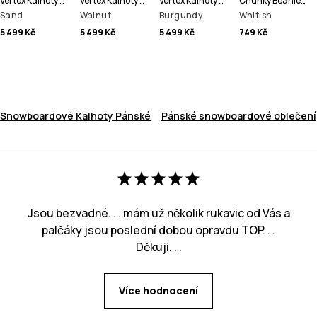
Vertex Kalhoty na Snowboard Pánské
Vertex Kalhoty na Snowboard Pánské
Vertex Kalhoty na Snowboard Pánské
Chunky Beanie čepice
Sand
Walnut
Burgundy
Whitish
5 499 Kč
5 499 Kč
5 499 Kč
749 Kč
Snowboardové Kalhoty Pánské
Pánské snowboardové oblečení
Jsou bezvadné. . . mám už několik rukavic od Vás a
palčáky jsou poslední dobou opravdu TOP. . .
Děkuji. . .
Více hodnocení