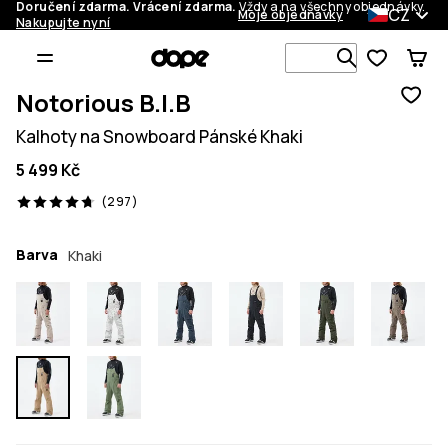
Doručení zdarma. Vrácení zdarma.
Vždy a na všechny objednávky.
CZ
Moje objednávky
Nakupujte nyní
Vyhledávej 
Notorious B.I.B
Kalhoty na Snowboard Pánské Khaki
5 499 Kč
297 recenze, 4.7/5
(297)
Barva
Khaki