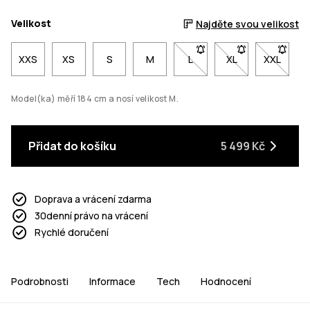
Velikost
Najděte svou velikost
XXS
XS
S
M
L
- Velikost L není dostupná
XL
- Velikost XL nen
XXL
- Veliko
Model(ka) měří 184 cm a nosí velikost M.
Přidat do košíku
5 499 Kč
Doprava a vrácení zdarma
30denní právo na vrácení
Rychlé doručení
Podrobnosti
Informace
Tech
Hodnocení