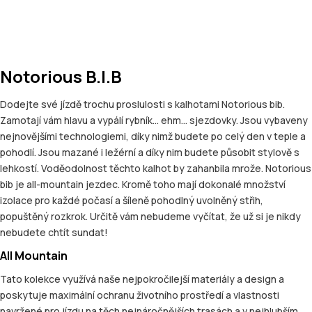
Notorious B.I.B
Dodejte své jízdě trochu proslulosti s kalhotami Notorious bib.
Zamotají vám hlavu a vypálí rybník… ehm… sjezdovky. Jsou vybaveny
nejnovějšími technologiemi, díky nimž budete po celý den v teple a
pohodlí. Jsou mazané i ležérní a díky nim budete působit stylově s
lehkostí. Voděodolnost těchto kalhot by zahanbila mrože. Notorious
bib je all-mountain jezdec. Kromě toho mají dokonalé množství
izolace pro každé počasí a šíleně pohodlný uvolněný střih,
popuštěný rozkrok. Určitě vám nebudeme vyčítat, že už si je nikdy
nebudete chtít sundat!
All Mountain
Tato kolekce využívá naše nejpokročilejší materiály a design a
poskytuje maximální ochranu životního prostředí a vlastnosti
navržené pro jízdu na těch nejnáročnějších trasách a v nejhlubším