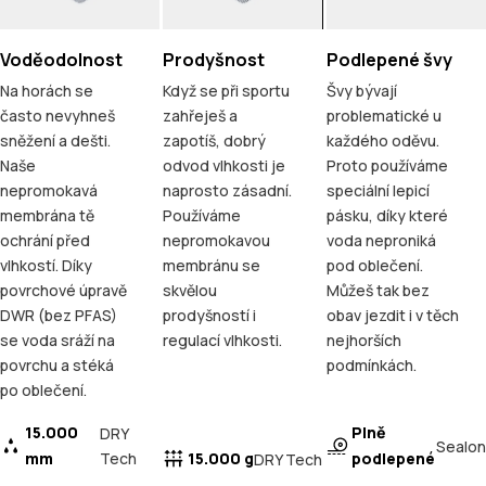
Voděodolnost
Prodyšnost
Podlepené švy
Na horách se
Když se při sportu
Švy bývají
často nevyhneš
zahřeješ a
problematické u
sněžení a dešti.
zapotíš, dobrý
každého oděvu.
Naše
odvod vlhkosti je
Proto používáme
nepromokavá
naprosto zásadní.
speciální lepicí
membrána tě
Používáme
pásku, díky které
ochrání před
nepromokavou
voda neproniká
vlhkostí. Díky
membránu se
pod oblečení.
povrchové úpravě
skvělou
Můžeš tak bez
DWR (bez PFAS)
prodyšností i
obav jezdit i v těch
se voda sráží na
regulací vlhkosti.
nejhorších
povrchu a stéká
podmínkách.
po oblečení.
15.000
Plně
DRY
Sealon
mm
Tech
15.000 g
podlepené
DRY Tech