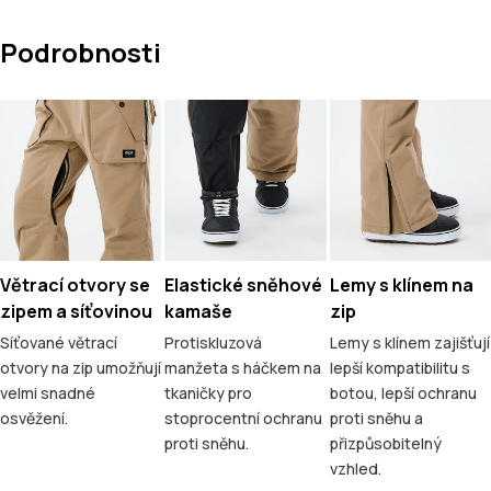
Podrobnosti
Větrací otvory se
Elastické sněhové
Lemy s klínem na
zipem a síťovinou
kamaše
zip
Síťované větrací
Protiskluzová
Lemy s klínem zajišťují
otvory na zip umožňují
manžeta s háčkem na
lepší kompatibilitu s
velmi snadné
tkaničky pro
botou, lepší ochranu
osvěžení.
stoprocentní ochranu
proti sněhu a
proti sněhu.
přizpůsobitelný
vzhled.