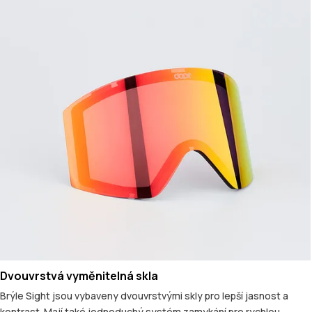
Dvouvrstvá vyměnitelná skla
Brýle Sight jsou vybaveny dvouvrstvými skly pro lepší jasnost a
kontrast. Mají také jednoduchý systém zamykání pro rychlou