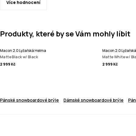
Více hodnocení
Produkty, které by se Vám mohly líbit
Macon 2.0 Lyžařská Helma
Macon 2.0 Lyžařsk
Matte Black w/ Black
Matte White w/ Bl
2 999 Kč
2 999 Kč
Pánské snowboardové brýle
Dámské snowboardové brýle
Pán