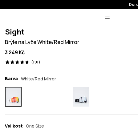
Doru
Sight
Brýle na Lyže White/Red Mirror
3 249 Kč
191 recenze, 4.7/5
(191)
Barva
White/Red Mirror
Velikost
One Size