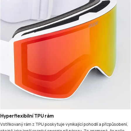
Hyperflexibilní TPU rám
Vstřikovaný rám z TPU poskytuje vynikající pohodlí a přizpůsobení,
stejně jako lepší rozptyl energie při nárazu. To znamená, že naše