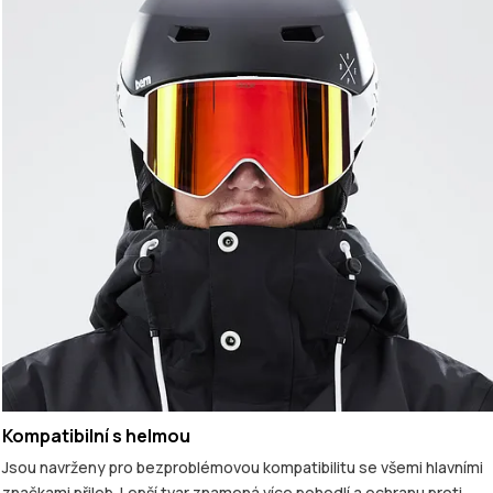
Kompatibilní s helmou
Jsou navrženy pro bezproblémovou kompatibilitu se všemi hlavními
značkami přileb. Lepší tvar znamená více pohodlí a ochranu proti