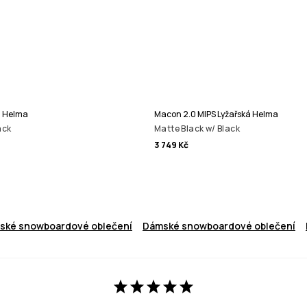
á Helma
Macon 2.0 MIPS Lyžařská Helma
ack
Matte Black w/ Black
3 749 Kč
ské snowboardové oblečení
Dámské snowboardové oblečení