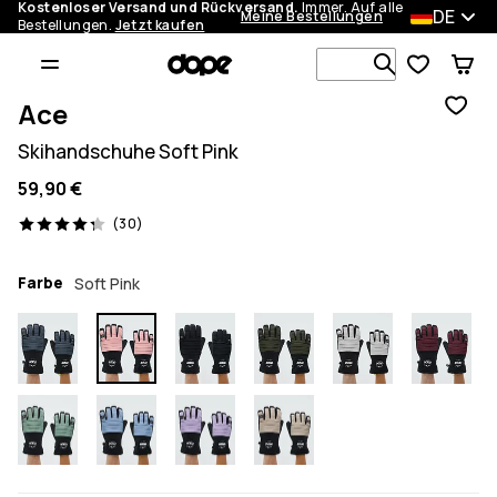
Kostenloser Versand und Rückversand.
Immer. Auf alle
DE
Meine Bestellungen
Bestellungen.
Jetzt kaufen
Durchsuche
Ace
Skihandschuhe Soft Pink
59,90 €
30 Reviews, 4.3/5
(30)
Farbe
Soft Pink