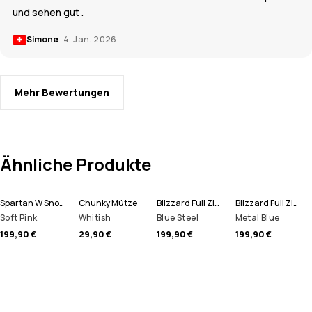
und sehen gut .
Simone
4. Jan. 2026
Mehr Bewertungen
Ähnliche Produkte
Spartan W Snowboardjacke Damen
Chunky Mütze
Blizzard Full Zip Snowboardjacke Herren
Blizzard Full Zip Skijacke Herren
Soft Pink
Whitish
Blue Steel
Metal Blue
199,90 €
29,90 €
199,90 €
199,90 €