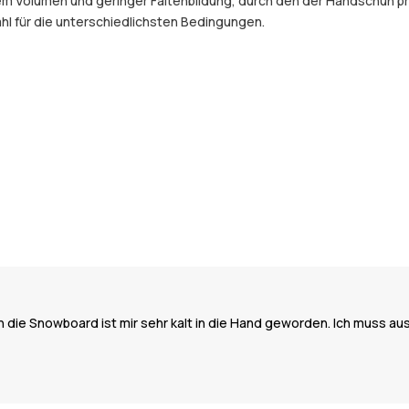
olumen und geringer Faltenbildung, durch den der Handschuh präzise
l für die unterschiedlichsten Bedingungen.
die Snowboard ist mir sehr kalt in die Hand geworden. Ich muss au