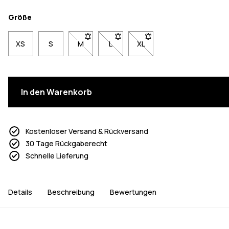
Größe
XS
S
M
- Größe M nicht verfügbar. Klicke, um benach
L
- Größe L nicht verfügbar. Klicke, 
XL
- Größe XL nicht verfügbar
In den Warenkorb
Kostenloser Versand & Rückversand
30 Tage Rückgaberecht
Schnelle Lieferung
Details
Beschreibung
Bewertungen