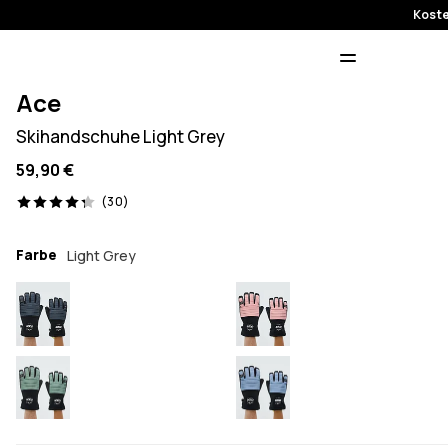
Koste
Ace
Skihandschuhe Light Grey
59,90 €
30 Reviews, 4.3/5
(30)
Farbe
Light Grey