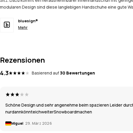
Sitz. Dazu kommt ein herausnehmbarer Innenhandschuh mit geringem V
modularen Design sind diese langlebigen Handschuhe eine gute Wah
bluesign®
Mehr
Rezensionen
4.3
Basierend auf
30 Bewertungen
Schöne Design und sehr angenehme beim spazieren Leider durch 
nurdannkönnteichweiterSnowboardmachen
Miguel
29. März 2026