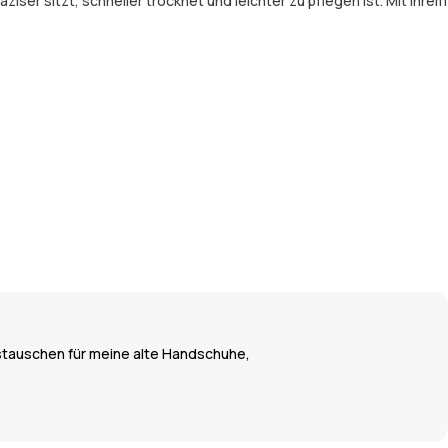
r sitzt, schneller trocknet und leichter zu pflegen ist. Mit ihrem
stauschen für meine alte Handschuhe,