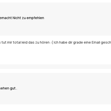
gemacht Nicht zu empfehlen
s tut mir total leid das zu hören :( Ich habe dir grade eine Email g
ehen gut .