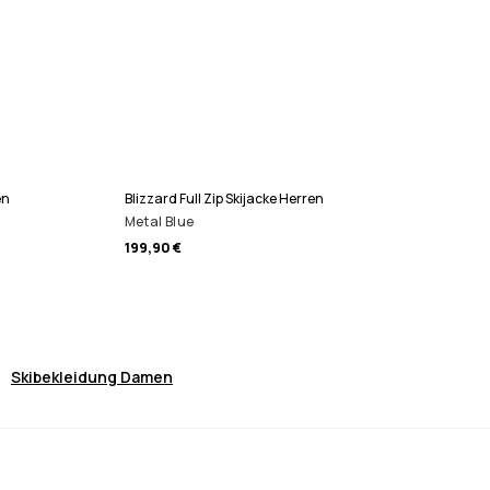
en
Blizzard Full Zip Skijacke Herren
Metal Blue
199,90 €
Skibekleidung Damen