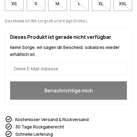
XS
S
M
L
XL
XXL
Das Model ist 186 cm groß und trägt Größe L.
Dieses Produkt ist gerade nicht verfügbar
Keine Sorge, wir sagen dir Bescheid, sobald es wieder
erhältlich ist.
Ja, ich will mitmachen
Benachrichtige mich
Kostenloser Versand & Rückversand
30 Tage Rückgaberecht
Schnelle Lieferung