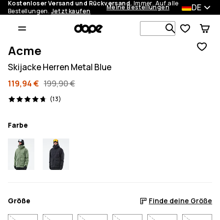
Kostenloser Versand und Rückversand.
Immer. Auf alle
DE
Meine Bestellungen
Bestellungen.
Jetzt kaufen
Durchsuche
Acme
Skijacke Herren Metal Blue
119,94 €
199,90 €
13 Reviews, 4.7/5
(13)
Farbe
Größe
Finde deine Größe