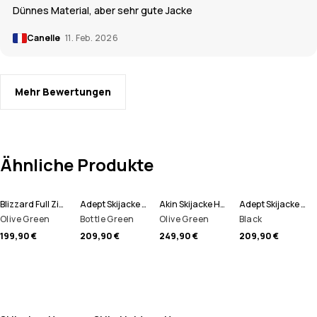
Dünnes Material, aber sehr gute Jacke
Canelle
11. Feb. 2026
Mehr Bewertungen
Ähnliche Produkte
Blizzard Full Zip Skijacke Herren
Adept Skijacke Herren
Akin Skijacke Herren
Adept Skijacke Herren
Olive Green
Bottle Green
Olive Green
Black
199,90 €
209,90 €
249,90 €
209,90 €