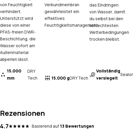
von Feuchtigkeit
Verbundmembran
das Eindringen
verhindert.
gewährleistet ein
von Wasser, damit
Unterstützt wird
effektives
du selbst bei den
diese von einer
Feuchtigkeitsmanagement.
schlechtesten
PFAS-freien DWR-
Wetterbedingungen
Beschichtung, die
trocken bleibst.
Wasser sofort am
Außenmaterial
abperlen lässt.
15.000
Vollständig
DRY
Sealo
mm
Tech
15.000 g
versiegelt
DRY Tech
Rezensionen
4.7
Basierend auf
13 Bewertungen