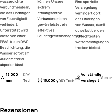
wasserdichte
können. Unsere
Eine spezielle
Verbundmembran,
extrem
Versiegelung
die das Eindringen
atmungsaktive
verhindert dort
von Feuchtigkeit
Verbundmembran
das Eindringen
verhindert.
gewährleistet ein
von Wasser, damit
Unterstützt wird
effektives
du selbst bei den
diese von einer
Feuchtigkeitsmanagement.
schlechtesten
PFAS-freien DWR-
Wetterbedingungen
Beschichtung, die
trocken bleibst.
Wasser sofort am
Außenmaterial
abperlen lässt.
15.000
Vollständig
DRY
Sealo
mm
Tech
15.000 g
versiegelt
DRY Tech
Rezensionen