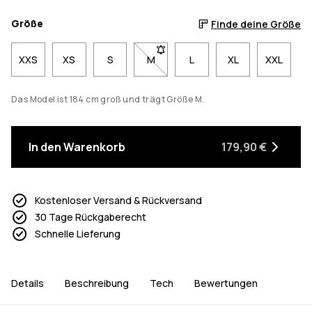
Größe
Finde deine Größe
XXS
XS
S
M
- Größe M nicht verfügbar. Klicke, 
L
XL
XXL
Das Model ist 184 cm groß und trägt Größe M.
In den Warenkorb
179,90 €
Kostenloser Versand & Rückversand
30 Tage Rückgaberecht
Schnelle Lieferung
Details
Beschreibung
Tech
Bewertungen