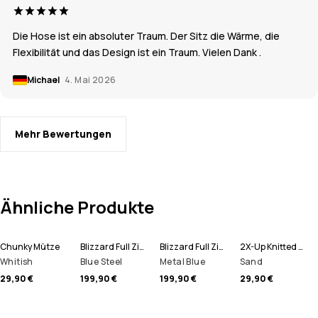
Die Hose ist ein absoluter Traum. Der Sitz die Wärme, die
Flexibilität und das Design ist ein Traum. Vielen Dank .
Michael
4. Mai 2026
Mehr Bewertungen
Ähnliche Produkte
Chunky Mütze
Blizzard Full Zip Snowboardjacke Herren
Blizzard Full Zip Skijacke Herren
2X-Up Knitted Schlauchtuch
Whitish
Blue Steel
Metal Blue
Sand
29,90 €
199,90 €
199,90 €
29,90 €