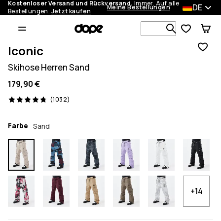
Kostenloser Versand und Rückversand.
Immer. Auf alle
DE
Meine Bestellungen
Bestellungen.
Jetzt kaufen
Durchsuche
Iconic
Skihose Herren Sand
179,90 €
1032 Reviews, 4.8/5
(1032)
Farbe
Sand
+14