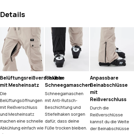
Details
Belüftungsreißverschlüsse
Flexible
Anpassbare
mit Mesheinsatz
Schneegamaschen
Beinabschlüsse
mit
Die
Schneegamaschen
Reißverschluss
Belüftungsöffnungen
mit Anti-Rutsch-
mit Reißverschluss
Beschichtung und
Durch die
und Mesheinsatz
Stiefelhaken sorgen
Reißverschlüsse
machen eine schnelle
dafür, dass deine
kannst du die Weite
Abkühlung einfach wie
Füße trocken bleiben.
der Beinabschlüsse