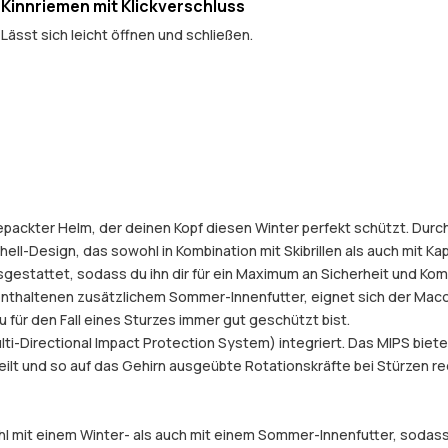
Kinnriemen mit Klickverschluss
Lässt sich leicht öffnen und schließen.
lgepackter Helm, der deinen Kopf diesen Winter perfekt schützt. Dur
ll-Design, das sowohl in Kombination mit Skibrillen als auch mit Kap
tattet, sodass du ihn dir für ein Maximum an Sicherheit und Komfort
nthaltenen zusätzlichem Sommer-Innenfutter, eignet sich der Macon
u für den Fall eines Sturzes immer gut geschützt bist.
i-Directional Impact Protection System) integriert. Das MIPS biete
ilt und so auf das Gehirn ausgeübte Rotationskräfte bei Stürzen re
 mit einem Winter- als auch mit einem Sommer-Innenfutter, sodass 