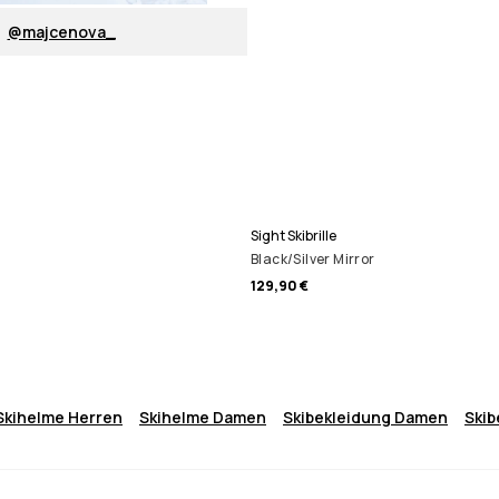
@majcenova_
Sight Skibrille
Black/Silver Mirror
129,90 €
Skihelme Herren
Skihelme Damen
Skibekleidung Damen
Skib