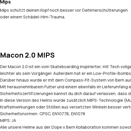
Mips
Mips schützt deinen Kopf noch besser vor Gehirnerschütterungen
oder einem Schädel-Hirn-Trauma.
Macon 2.0 MIPS
Der Macon 2.0 ist ein vom Skateboarding inspirierter, mit Tech vol
leichter als sein Vorgänger. Außerdem hat er ein Low-Profile-Bombshe
Darüber hinaus wurde er mit dem Compass-Fit-System von Bern ausges
Mit herausnehmbarem Futter und einem ebenfalls im Lieferumfang e
Sicherheitszertifizierungen kannst du dich darauf verlassen, dass d
In diese Version des Helms wurde zusätzlich MIPS-Technologie (Mult
Krafteinwirkungen oder Stößen aus versetzten Winkeln besser verte
Sicherheitsnormen: CPSC, EN1077B, EN1078
MIPS: JA
Alle unsere Helme aus der Dope x Bern Kollaboration kommen sowohl