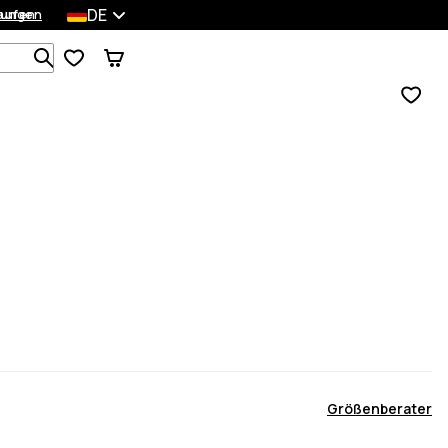
DE
lungen
kaufen
Durchsuche 1 000+ Produkte
Größenberater