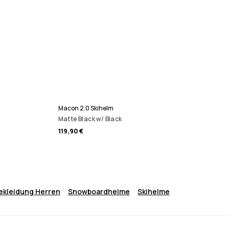
Macon 2.0 Skihelm
Matte Black w/ Black
119,90 €
ekleidung Herren
Snowboardhelme
Skihelme