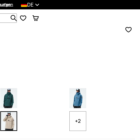
DE
lungen
kaufen
Durchsuche 1 000+ Produkte
+2