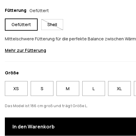
Fütterung
Gefüttert
Gefüttert
Shell
Mittelschwere Fütterung für die perfekte Balance zwischen Wär
Mehr zur Fütterung
Größe
XS
S
M
L
XL
Das Model ist 186 cm groß und trägt Größe L.
In den Warenkorb