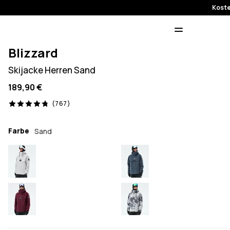
Koste
Blizzard
Skijacke Herren Sand
189,90 €
767 Reviews, 4.8/5
(767)
Farbe
Sand