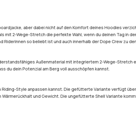
boardjacke, aber dabei nicht auf den Komfort deines Hoodies verzic
 mit 2-Wege-Stretch die perfekte Wahl, wenn du deinen Tag in den 
 Riderinnen so beliebt ist und auch innerhalb der Dope Crew zu den
widerstandsfähiges Außenmaterial mit integriertem 2-Wege-Stretch 
dass du dein Potenzial am Berg voll ausschöpfen kannst.
en Riding-Style anpassen kannst. Die gefütterte Variante verfügt üb
 Wärmerückhalt und Gewicht. Die ungefütterte Shell Variante kommt o