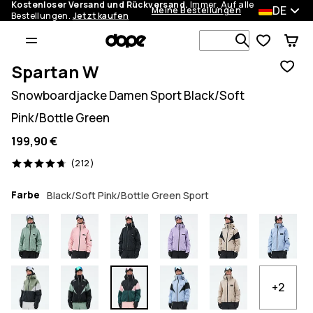
Kostenloser Versand und Rückversand.
Immer. Auf alle
DE
Meine Bestellungen
Bestellungen.
Jetzt kaufen
Durchsuche
Spartan W
Snowboardjacke Damen Sport Black/Soft
Pink/Bottle Green
199,90 €
212 Reviews, 4.7/5
(212)
Farbe
Black/Soft Pink/Bottle Green Sport
+2