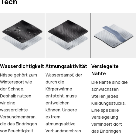
Tech
Wasserdichtigkeit
Atmungsaktivität
Versiegelte
Nähte
Nässe gehört zum
Wasserdampf, der
Wintersport wie
durch die
Die Nähte sind die
der Schnee.
Körperwärme
schwächsten
Deshalb nutzen
entsteht, muss
Stellen jedes
wir eine
entweichen
Kleidungsstücks.
wasserdichte
können. Unsere
Eine spezielle
Verbundmembran,
extrem
Versiegelung
die das Eindringen
atmungsaktive
verhindert dort
von Feuchtigkeit
Verbundmembran
das Eindringen