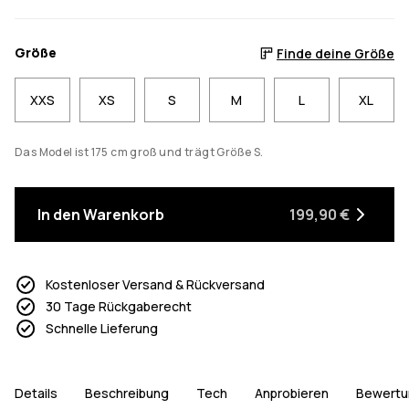
Größe
Finde deine Größe
XXS
XS
S
M
L
XL
Das Model ist 175 cm groß und trägt Größe S.
In den Warenkorb
199,90 €
Kostenloser Versand & Rückversand
30 Tage Rückgaberecht
Schnelle Lieferung
Details
Beschreibung
Tech
Anprobieren
Bewertu