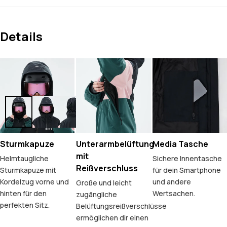
Details
Sturmkapuze
Unterarmbelüftung
Media Tasche
mit
Helmtaugliche
Sichere Innentasche
Reißverschluss
Sturmkapuze mit
für dein Smartphone
Kordelzug vorne und
und andere
Große und leicht
hinten für den
Wertsachen.
zugängliche
perfekten Sitz.
Belüftungsreißverschlüsse
ermöglichen dir einen