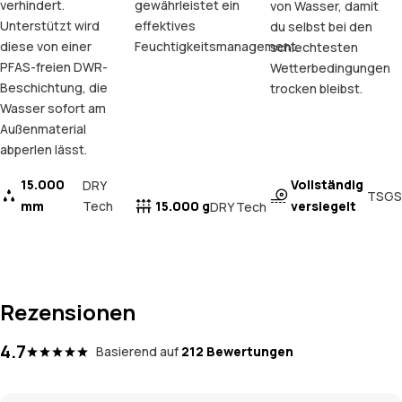
verhindert.
gewährleistet ein
von Wasser, damit
Unterstützt wird
effektives
du selbst bei den
diese von einer
Feuchtigkeitsmanagement.
schlechtesten
PFAS-freien DWR-
Wetterbedingungen
Beschichtung, die
trocken bleibst.
Wasser sofort am
Außenmaterial
abperlen lässt.
15.000
Vollständig
DRY
TSGS
mm
Tech
15.000 g
versiegelt
DRY Tech
Rezensionen
4.7
Basierend auf
212 Bewertungen