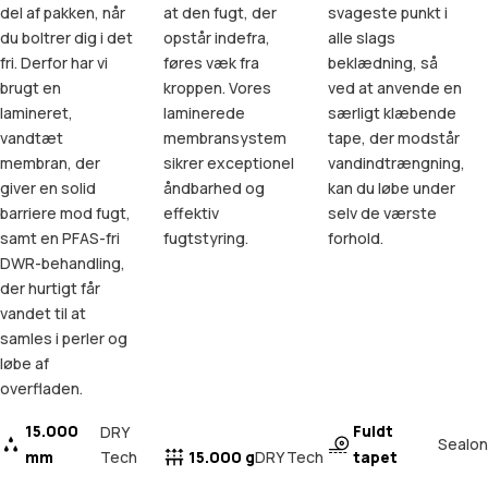
del af pakken, når
at den fugt, der
svageste punkt i
du boltrer dig i det
opstår indefra,
alle slags
fri. Derfor har vi
føres væk fra
beklædning, så
brugt en
kroppen. Vores
ved at anvende en
lamineret,
laminerede
særligt klæbende
vandtæt
membransystem
tape, der modstår
membran, der
sikrer exceptionel
vandindtrængning,
giver en solid
åndbarhed og
kan du løbe under
barriere mod fugt,
effektiv
selv de værste
samt en PFAS-fri
fugtstyring.
forhold.
DWR-behandling,
der hurtigt får
vandet til at
samles i perler og
løbe af
overfladen.
15.000
Fuldt
DRY
Sealon
mm
Tech
15.000 g
tapet
DRY Tech