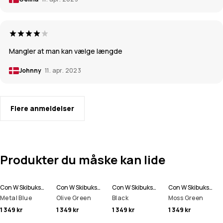
Mangler at man kan vælge længde
Johnny
11. apr. 2023
Flere anmeldelser
Produkter du måske kan lide
Con W Skibukser Dame
Con W Skibukser Dame
Con W Skibukser Dame
Con W Skibukser Dame
Metal Blue
Olive Green
Black
Moss Green
1 349 kr
1 349 kr
1 349 kr
1 349 kr