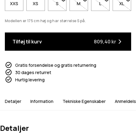
XXS
XS
S
- Størrelse S er ikke tilgængelig. Klik fo
M
- Størrelse M er ikke tilgænge
L
- Størrelse L er ik
XL
- Størr
Modellen er 175 cm høj og har størrelse S på.
Tilføj til kurv
809,40 kr
Gratis forsendelse og gratis returnering
30 dages returret
Hurtig levering
Detaljer
Information
Tekniske Egenskaber
Anmeldels
Detaljer