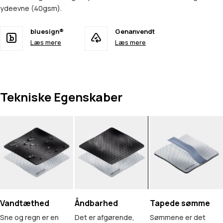
ydeevne (40gsm).
bluesign®
Genanvendt
Læs mere
Læs mere
Tekniske Egenskaber
Vandtæthed
Åndbarhed
Tapede sømme
Sne og regn er en
Det er afgørende,
Sømmene er det