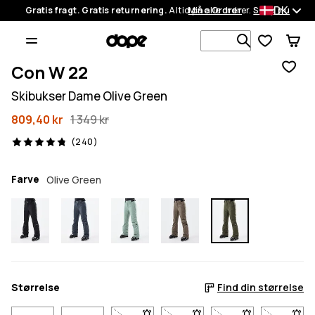
DK
Gratis fragt. Gratis returnering.
Altid på alle ordrer.
Mine Ordrer
Shop nu
Søg i 1 000+
Con W 22
Skibukser Dame Olive Green
809,40 kr
1 349 kr
240 anmeldelser, 4.8/5
(240)
Farve
Olive Green
Størrelse
Find din størrelse