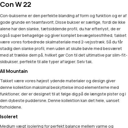
Con W 22
Con-bukserne er den perfekte blanding af form og funktion og er af
gode grunde en teamfavorit. Disse bukser er særlige, fordi de ikke
alene har den slanke, tætsiddende profil, du har efterlyst, de er
også super behagelige og giver komplet bevægelsesfrihed, takket
være vores forbedrede skalmateriale med 2-vejsstræk. Så du får
stadig den slanke profil, men uden at skulle bøvle med besværet
med at trække dem på, hvilket gør Con til det ultimative par slim-fit-
skibukser, perfekte til alle typer af løjper. Selv tak.
All Mountain
Takket være vores højest ydende materialer og design giver
denne kollektion maksimal beskyttelse imod elementerne med
funktioner, der er designet til at følge dig på de længste pister og i
den dybeste puddersne. Denne kollektion kan det hele, uanset
forholdene.
Isoleret
Medium vægt isolering for perfekt balance mellem varme og