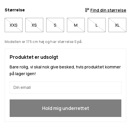
Størrelse
Find din størrelse
XXS
XS
S
M
L
XL
Modellen er 175 cm høj og har størrelse S på.
Produktet er udsolgt
Bare rolig, vi skal nok give besked, hvis produktet kommer
på lager igen!
Ja, jeg vil gerne være med
Hold mig underrettet