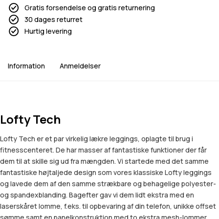
Gratis forsendelse og gratis returnering
30 dages returret
Hurtig levering
Information
Anmeldelser
Lofty Tech
Lofty Tech er et par virkelig lækre leggings, oplagte til brug i
fitnesscenteret. De har masser af fantastiske funktioner der får
dem til at skille sig ud fra mængden. Vi startede med det samme
fantastiske højtaljede design som vores klassiske Lofty leggings
og lavede dem af den samme strækbare og behagelige polyester-
og spandexblanding. Bagefter gav vi dem lidt ekstra med en
laserskåret lomme, f.eks. til opbevaring af din telefon, unikke offset
sømme samt en panelkonstruktion med to ekstra mesh-lommer.