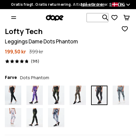
DK
Gratis fragt. Gratis returnering.
Altid på alle ordrer.
Mine Ordrer
Shop nu
Søg i 1 000+
Lofty Tech
Leggings Dame Dots Phantom
199,50 kr
399 kr
98 anmeldelser, 4.8/5
(98)
Farve
Dots Phantom