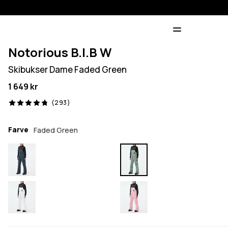
Notorious B.I.B W
Skibukser Dame Faded Green
1 649 kr
293 anmeldelser, 4.8/5
(293)
Farve
Faded Green