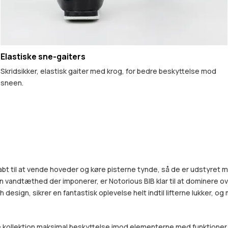
Elastiske sne-gaiters
Skridsikker, elastisk gaiter med krog, for bedre beskyttelse mod
sneen.
kabt til at vende hoveder og køre pisterne tynde, så de er udstyret
 vandtæthed der imponerer, er Notorious BIB klar til at dominere over
ign, sikrer en fantastisk oplevelse helt indtil lifterne lukker, og m
ollektion maksimal beskyttelse imod elementerne med funktioner, de