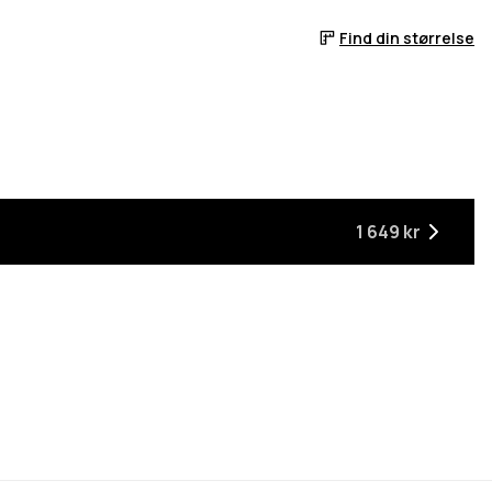
Find din størrelse
år den er tilbage på lager
1 649 kr