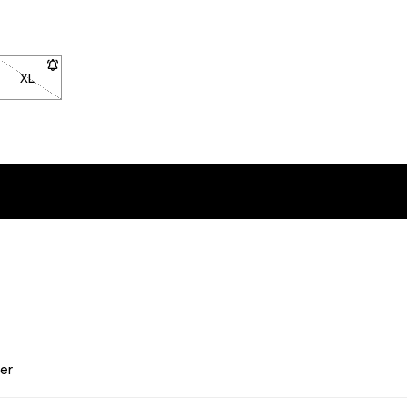
XL
- Størrelse XL er ikke tilgængelig. Klik for at blive underrettet, n
er