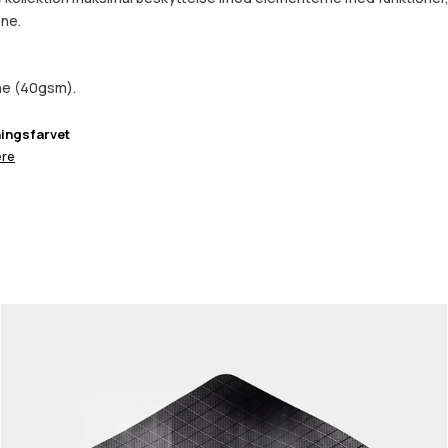
ene.
ne (40gsm).
ingsfarvet
re