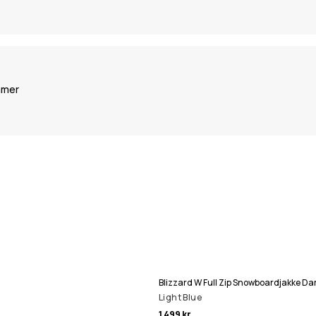
mmer
Blizzard W Full Zip Snowboardjakke D
Light Blue
1 499 kr