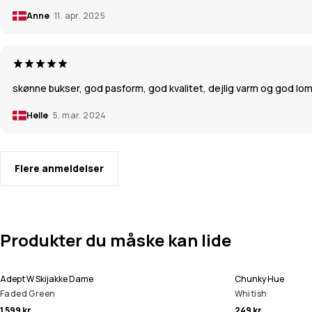
Anne
11. apr. 2025
skønne bukser, god pasform, god kvalitet, dejlig varm og god lo
Helle
5. mar. 2024
Flere anmeldelser
Produkter du måske kan lide
Adept W Skijakke Dame
Chunky Hue
Faded Green
Whitish
1 599 kr
249 kr