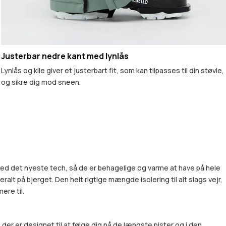
Justerbar nedre kant med lynlås
Lynlås og kile giver et justerbart fit, som kan tilpasses til din støvle,
og sikre dig mod sneen.
 med det nyeste tech, så de er behagelige og varme at have på hele
alt på bjerget. Den helt rigtige mængde isolering til alt slags vejr,
ere til.
r er designet til at følge dig på de længste pister og i den