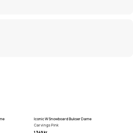
ame
Iconic W Snowboard Bukser Dame
Carvings Pink
1 349 kr