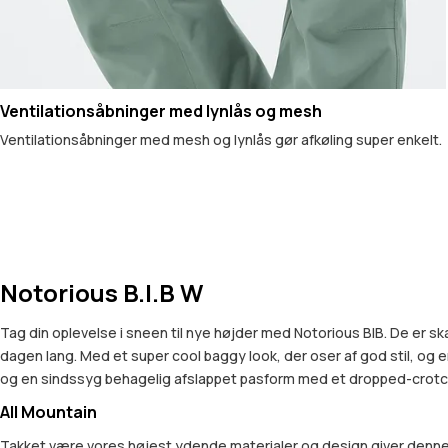
Ventilationsåbninger med lynlås og mesh
Ventilationsåbninger med mesh og lynlås gør afkøling super enkelt.
Notorious B.I.B W
Tag din oplevelse i sneen til nye højder med Notorious BIB. De er s
dagen lang. Med et super cool baggy look, der oser af god stil, og en
og en sindssyg behagelig afslappet pasform med et dropped-crotch des
All Mountain
Takket være vores højest ydende materialer og design giver denne k