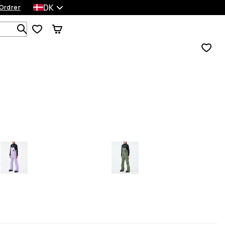
DK
Ordrer
Søg i 1 000+ produkter