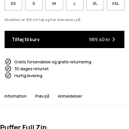
XS
S
M
L
XL
XXL
Modellen er 186 cm høj og har størrelse L på.
Tilføj til kurv
989,40 kr
Gratis forsendelse og gratis returnering
30 dages returret
Hurtig levering
Information
Prøv på
Anmeldelser
Puffer Full Zip