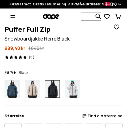
DK
Gratis fragt. Gratis returnering.
Altid på alle ordrer.
Mine Ordrer
Shop nu
Søg i 1 000+
Puffer Full Zip
Snowboardjakke Herre Black
989,40 kr
1 649 kr
8 anmeldelser, 4.9/5
(8)
Farve
Black
Størrelse
Find din størrelse