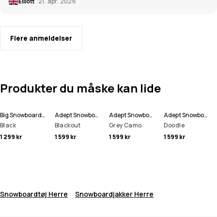
Elliott
21. apr. 2026
Flere anmeldelser
Produkter du måske kan lide
Big Snowboard Bukser Herre
Adept Snowboardjakke Herre
Adept Snowboardjakke Herre
Adept Snowboardjakke Herre
Black
Blackout
Grey Camo
Doodle
1 299 kr
1 599 kr
1 599 kr
1 599 kr
Snowboardtøj Herre
Snowboardjakker Herre