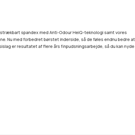
 og strækbart spandex med Anti-Odour HeiQ-teknologi samt vores
e. Nu med forbedret børstet inderside, så de føles endnu bedre at
lag er resultatet af flere års finpudsningsarbejde, så du kan nyde