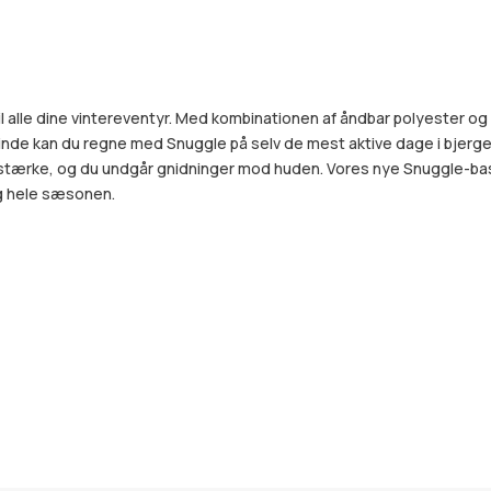
il alle dine vintereventyr. Med kombinationen af åndbar polyester
de kan du regne med Snuggle på selv de mest aktive dage i bjergen
stærke, og du undgår gnidninger mod huden. Vores nye Snuggle-basis
g hele sæsonen.