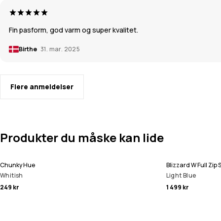
Fin pasform, god varm og super kvalitet.
Birthe
31. mar. 2025
Flere anmeldelser
Produkter du måske kan lide
Chunky Hue
Blizzard W Full Zi
Whitish
Light Blue
249 kr
1 499 kr