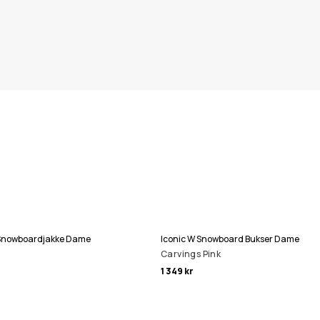
p Snowboardjakke Dame
Iconic W Snowboard Bukser Dame
Carvings Pink
1 349 kr