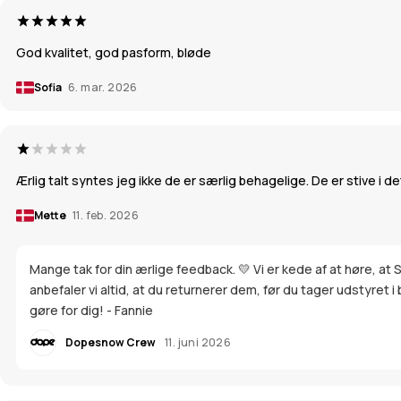
God kvalitet, god pasform, bløde
Sofia
6. mar. 2026
Ærlig talt syntes jeg ikke de er særlig behagelige. De er stive i d
Mette
11. feb. 2026
Mange tak for din ærlige feedback. 💛 Vi er kede af at høre, at
anbefaler vi altid, at du returnerer dem, før du tager udstyret i
gøre for dig! - Fannie
Dopesnow Crew
11. juni 2026