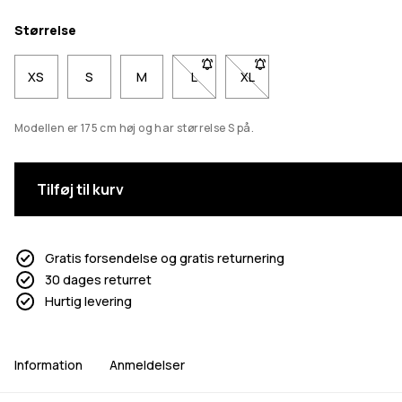
Størrelse
XS
S
M
L
- Størrelse L er ikke tilgængelig. Kl
XL
- Størrelse XL er ikke tilgæ
Modellen er 175 cm høj og har størrelse S på.
Tilføj til kurv
Gratis forsendelse og gratis returnering
30 dages returret
Hurtig levering
Information
Anmeldelser