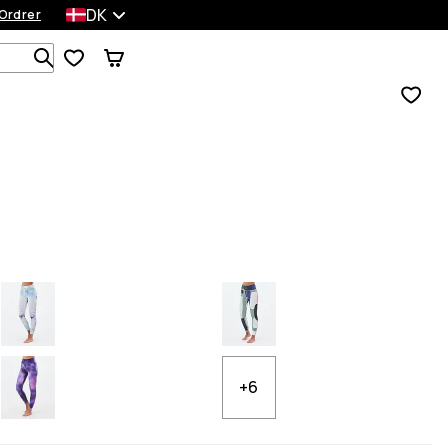
DK
Ordrer
Søg i 1 000+ produkter
+6