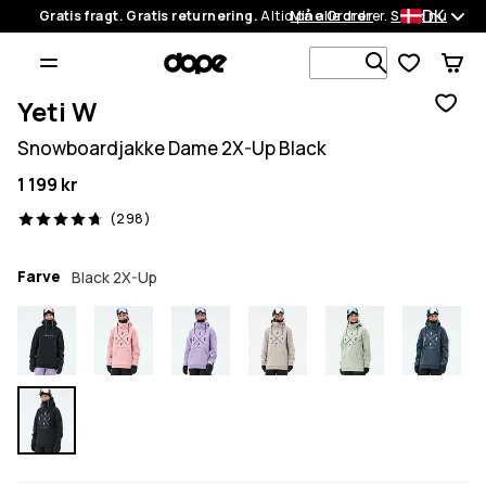
DK
Gratis fragt. Gratis returnering.
Altid på alle ordrer.
Mine Ordrer
Shop nu
Søg i 1 000+
Yeti W
Snowboardjakke Dame 2X-Up Black
1 199 kr
298 anmeldelser, 4.7/5
(298)
Farve
Black 2X-Up