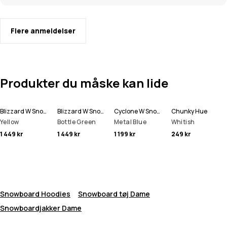
Flere anmeldelser
Produkter du måske kan lide
Blizzard W Snowboardjakke Dame
Blizzard W Snowboardjakke Dame
Cyclone W Snowboardjakke Dame
Chunky Hue
Yellow
Bottle Green
Metal Blue
Whitish
1 449 kr
1 449 kr
1 199 kr
249 kr
Snowboard Hoodies
Snowboard tøj Dame
Snowboardjakker Dame