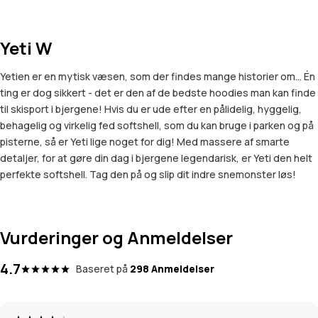
Yeti W
Yetien er en mytisk væsen, som der findes mange historier om... Én
ting er dog sikkert - det er den af de bedste hoodies man kan finde
til skisport i bjergene! Hvis du er ude efter en pålidelig, hyggelig,
behagelig og virkelig fed softshell, som du kan bruge i parken og på
pisterne, så er Yeti lige noget for dig! Med massere af smarte
detaljer, for at gøre din dag i bjergene legendarisk, er Yeti den helt
perfekte softshell. Tag den på og slip dit indre snemonster løs!
Vurderinger og Anmeldelser
4.7
Baseret på
298 Anmeldelser