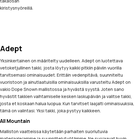
takaosan
kiristysnyöreillä.
Adept
Yksinkertainen on määritelty uudelleen. Adept on luotettava
vetoketjullinen takki, josta löytyy kaikki pitkiin päiviin vuorilla
tarvitsemasi ominaisuudet. Erittäin vedenpitävä, suunniteltu
vuoristoon ja ainutlaatuisilla ominaisuuksilla varusteltu Adept on
vakio Dope Snown mallistossa ja hyvästä syystä. Joten sano
hyvästit takkien vaihtamiselle kesken laskupäivän ja valitse takki,
josta et koskaan halua luopua. Kun tarvitset laajalti ominaisuuksia,
tämä on valintasi. Yksi takki, joka pystyy kaikkeen.
All Mountain
Malliston vaatteissa käytetään parhaiten suoriutuvia
materiaalejamme ja suunnittelutyötämme. Ne suojaavat hyvin