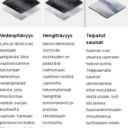
Vedenpitävyys
Hengittävyys
Teipatut
saumat
Lumi ja räntä ovat
Kehon lämmöstä
laskijalle
syntyvän
Saumat ovat
arkipäivää. Siksi
kosteuden on
yleensä vaatteen
vaatteissamme
päästävä
heikoin kohta.
käytetään
haihtumaan
Teippaamalla
laminoitua
vaatteen sisältä.
saumat
vedenpitävää
Laminoitu
varmistamme,
kalvoa, joka
kalvomateriaali
ettei vesi pääse
muodostaa
hengittää
niistä sisään. Voit
vankan suojan
erinomaisesti ja
siis laskea
kosteutta
poistaa
haastavimmissakin
vastaan. Kankaan
tehokkaasti
olosuhteissa
pinnassa on lisäksi
kosteutta.
luottavaisin mielin.