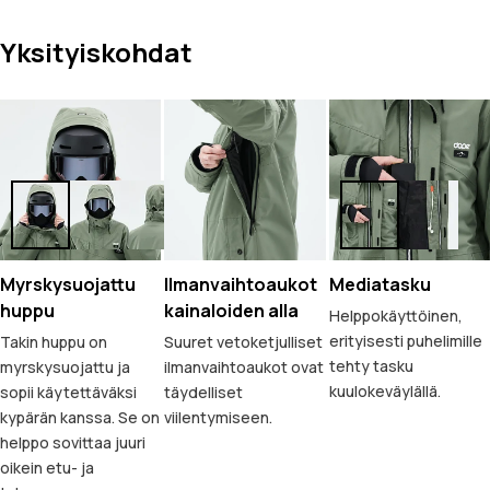
Yksityiskohdat
Myrskysuojattu
Ilmanvaihtoaukot
Mediatasku
huppu
kainaloiden alla
Helppokäyttöinen,
erityisesti puhelimille
Takin huppu on
Suuret vetoketjulliset
tehty tasku
myrskysuojattu ja
ilmanvaihtoaukot ovat
kuulokeväylällä.
sopii käytettäväksi
täydelliset
kypärän kanssa. Se on
viilentymiseen.
helppo sovittaa juuri
oikein etu- ja