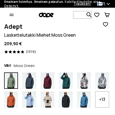
Ilmainen toimitus. Ilmainen palautus.
Kaikille tilauksille, aina.
FI
Tilaukseni
Osta nyt.
Etsi 1 000+ 
Adept
Laskettelutakki Miehet Moss Green
209,90 €
1376 arvostelut, 4.8/5
(1376)
Väri
Moss Green
+13