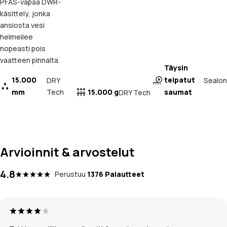
PFAS-vapaa DWR-
käsittely, jonka
ansiosta vesi
helmeilee
nopeasti pois
vaatteen pinnalta.
Täysin
15.000
teipatut
Sealon
DRY
mm
Tech
15.000 g
saumat
DRY Tech
Arvioinnit & arvostelut
4.8
Perustuu
1376 Palautteet