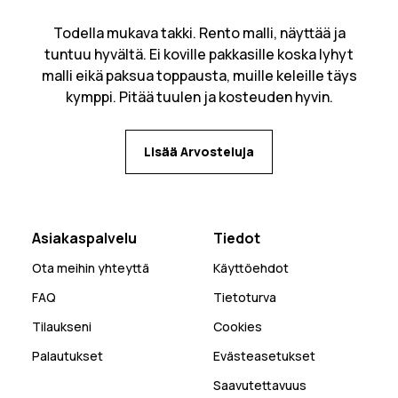
Todella mukava takki. Rento malli, näyttää ja
tuntuu hyvältä. Ei koville pakkasille koska lyhyt
malli eikä paksua toppausta, muille keleille täys
kymppi. Pitää tuulen ja kosteuden hyvin.
Lisää Arvosteluja
Asiakaspalvelu
Tiedot
Ota meihin yhteyttä
Käyttöehdot
FAQ
Tietoturva
Tilaukseni
Cookies
Palautukset
Evästeasetukset
Saavutettavuus