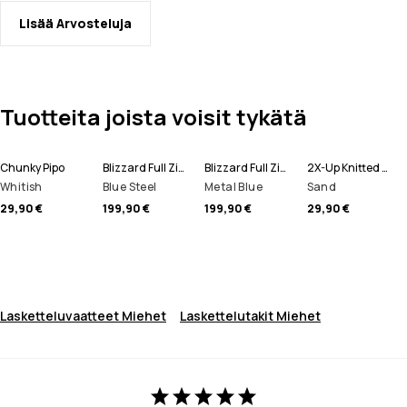
Lisää Arvosteluja
Tuotteita joista voisit tykätä
Chunky Pipo
Blizzard Full Zip Lumilautailutakki Miehet
Blizzard Full Zip Laskettelutakki Miehet
2X-Up Knitted Tuubihuivi
Whitish
Blue Steel
Metal Blue
Sand
29,90 €
199,90 €
199,90 €
29,90 €
Lasketteluvaatteet Miehet
Laskettelutakit Miehet