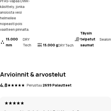
PFAS-vapaa DWR-
käsittely, jonka
ansiosta vesi
helmeilee
nopeasti pois
vaatteen pinnalta.
Täysin
15.000
teipatut
Sealon
DRY
mm
Tech
15.000 g
saumat
DRY Tech
Arvioinnit & arvostelut
4.8
Perustuu
2699 Palautteet