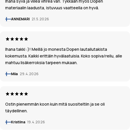
Ihana syvä ja viileä vihreä väri. Tykkään myös Dopen
materiaalin laadusta, istuvuus vaatteella on hyvä.
ANNEMARI
21.5.2026
Ihana takki :)! Meillä jo monesta Dopen lautailutakista
kokemusta. Kaikki erittäin hyvälaatuisia. Koko sopiva/reilu, alle
mahtuu lisäkerroksia tarpeen mukaan.
Miia
29.4.2026
Ostin pienemmän koon kuin mitä suositeltiin ja se oli
täydellinen.
Kristiina
19.4.2026