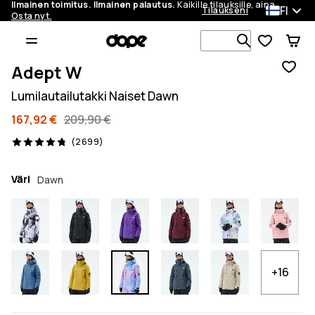
Ilmainen toimitus. Ilmainen palautus.
Kaikille tilauksille, aina.
FI
Tilaukseni
Osta nyt.
Etsi 1 000+ 
Adept W
Lumilautailutakki Naiset Dawn
167,92 €
209,90 €
2699 arvostelut, 4.8/5
(2699)
Väri
Dawn
+16