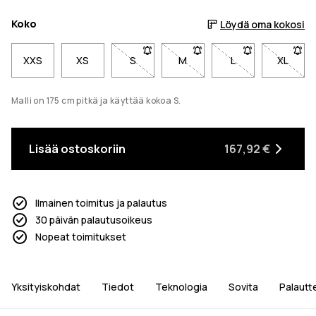
Koko
Löydä oma kokosi
XXS
XS
S
- Koko S ei ole saatavilla. Napsauta sa
M
- Koko M ei ole saatavilla. 
L
- Koko L ei ole s
XL
- Koko 
Malli on 175 cm pitkä ja käyttää kokoa S.
Lisää ostoskoriin
167,92 €
Ilmainen toimitus ja palautus
30 päivän palautusoikeus
Nopeat toimitukset
Yksityiskohdat
Tiedot
Teknologia
Sovita
Palautt