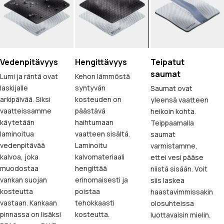
Vedenpitävyys
Hengittävyys
Teipatut
saumat
Lumi ja räntä ovat
Kehon lämmöstä
laskijalle
syntyvän
Saumat ovat
arkipäivää. Siksi
kosteuden on
yleensä vaatteen
vaatteissamme
päästävä
heikoin kohta.
käytetään
haihtumaan
Teippaamalla
laminoitua
vaatteen sisältä.
saumat
vedenpitävää
Laminoitu
varmistamme,
kalvoa, joka
kalvomateriaali
ettei vesi pääse
muodostaa
hengittää
niistä sisään. Voit
vankan suojan
erinomaisesti ja
siis laskea
kosteutta
poistaa
haastavimmissakin
vastaan. Kankaan
tehokkaasti
olosuhteissa
pinnassa on lisäksi
kosteutta.
luottavaisin mielin.