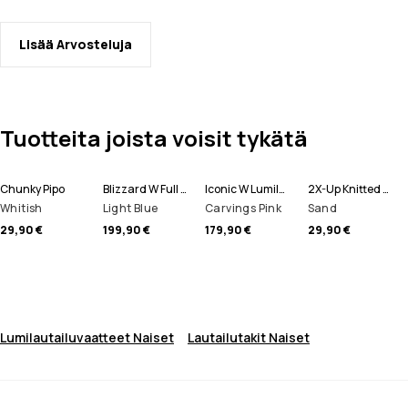
Lisää Arvosteluja
Tuotteita joista voisit tykätä
Chunky Pipo
Blizzard W Full Zip Lumilautailutakki Naiset
Iconic W Lumilautailuhousut Naiset
2X-Up Knitted Tuubihuivi
Whitish
Light Blue
Carvings Pink
Sand
29,90 €
199,90 €
179,90 €
29,90 €
Lumilautailuvaatteet Naiset
Lautailutakit Naiset