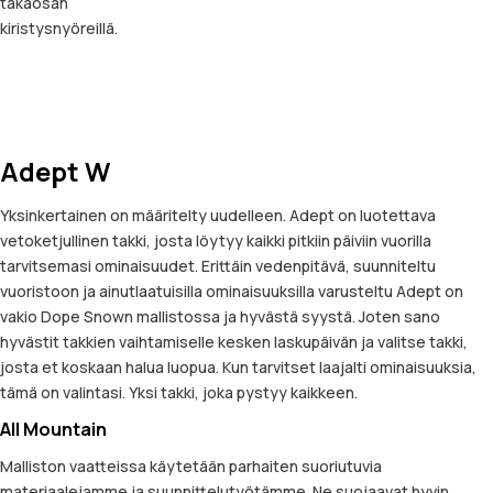
takaosan
kiristysnyöreillä.
Adept W
Yksinkertainen on määritelty uudelleen. Adept on luotettava
vetoketjullinen takki, josta löytyy kaikki pitkiin päiviin vuorilla
tarvitsemasi ominaisuudet. Erittäin vedenpitävä, suunniteltu
vuoristoon ja ainutlaatuisilla ominaisuuksilla varusteltu Adept on
vakio Dope Snown mallistossa ja hyvästä syystä. Joten sano
hyvästit takkien vaihtamiselle kesken laskupäivän ja valitse takki,
josta et koskaan halua luopua. Kun tarvitset laajalti ominaisuuksia,
tämä on valintasi. Yksi takki, joka pystyy kaikkeen.
All Mountain
Malliston vaatteissa käytetään parhaiten suoriutuvia
materiaalejamme ja suunnittelutyötämme. Ne suojaavat hyvin