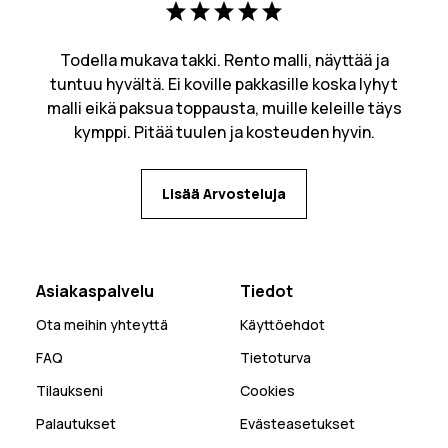
Todella mukava takki. Rento malli, näyttää ja
tuntuu hyvältä. Ei koville pakkasille koska lyhyt
malli eikä paksua toppausta, muille keleille täys
kymppi. Pitää tuulen ja kosteuden hyvin.
Lisää Arvosteluja
Asiakaspalvelu
Tiedot
Ota meihin yhteyttä
Käyttöehdot
FAQ
Tietoturva
Tilaukseni
Cookies
Palautukset
Evästeasetukset