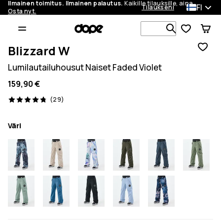
Ilmainen toimitus. Ilmainen palautus.
Kaikille tilauksille, aina.
FI
Tilaukseni
Osta nyt.
Etsi 1 000+ 
Blizzard W
Lumilautailuhousut Naiset Faded Violet
159,90 €
29 arvostelut, 4.8/5
(29)
Väri