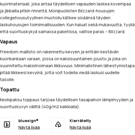
kuorimateriaali, joka antaa täydellisen vapauden laskea kovempaa
ja jibbailla pitkin rinnettä. Monipuolisten Blizzard-housujen
collegehousutyylinen muotoilu kätkee sisäänsä täyden
laskuhousujen toiminnallisuuden. Kun haluat sekä mukavuutta, tyyliä
että suorituskykyä samassa paketissa, valitse paras – Blizzard.
Vapaus
Freedom-mallisto on rakennettu kevyen ja erittäin kestävän
kuorikankaan varaan, jossa on kaksisuuntainen jousto ja joka on
suunniteltu maksimoimaan liikkuvuus. Minimalistinen lähestymistapa
pitää liikkeesi kevyinä, jotta voit todella viedä laskusi uudelle
tasolle.
Topattu
Keskipaksu toppaus tarjoaa täydellisen tasapainon lämpimyyden ja
suorituskyvyn väliltä (40g/m2 kaikkialla).
bluesign®
Kierrätetty
Näytä lisää
Näytä lisää