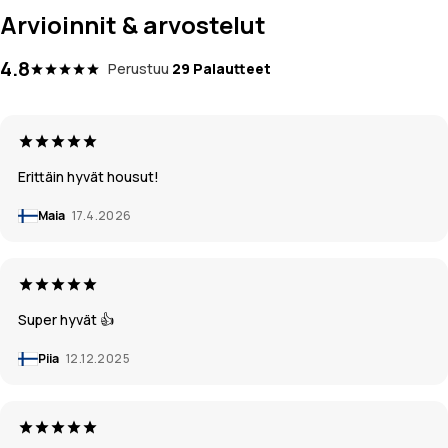
Arvioinnit & arvostelut
4.8
Perustuu
29 Palautteet
Erittäin hyvät housut!
Maia
17.4.2026
Super hyvät 👍
Piia
12.12.2025