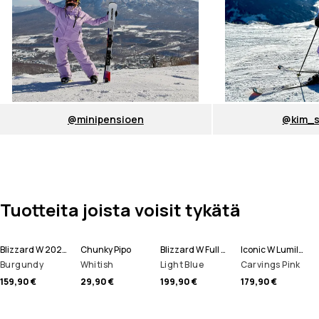
@minipensioen
@kim_s
Tuotteita joista voisit tykätä
Blizzard W 2024 Lumilautailuhousut Naiset
Chunky Pipo
Blizzard W Full Zip Lumilautailutakki Naiset
Iconic W Lumilautailuhousut Naiset
Burgundy
Whitish
Light Blue
Carvings Pink
159,90 €
29,90 €
199,90 €
179,90 €