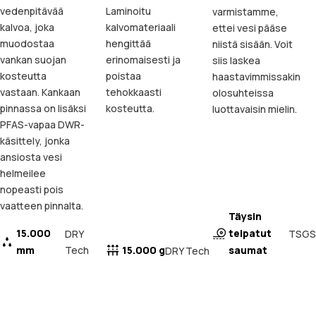
vedenpitävää
Laminoitu
varmistamme,
kalvoa, joka
kalvomateriaali
ettei vesi pääse
muodostaa
hengittää
niistä sisään. Voit
vankan suojan
erinomaisesti ja
siis laskea
kosteutta
poistaa
haastavimmissakin
vastaan. Kankaan
tehokkaasti
olosuhteissa
pinnassa on lisäksi
kosteutta.
luottavaisin mielin.
PFAS-vapaa DWR-
käsittely, jonka
ansiosta vesi
helmeilee
nopeasti pois
vaatteen pinnalta.
Täysin
15.000
teipatut
TSGS
DRY
mm
Tech
15.000 g
saumat
DRY Tech