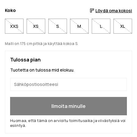
Koko
Löydä oma kokosi
XXS
XS
S
M
L
XL
Malli on 175 cm pitkä ja käyttää kokoa S.
Tulossa pian
Tuotetta on tulossa mid elokuu.
Kyllä, haluan liittyä
Ilmoita minulle
Huomaa, että tämä on arvioitu toimitusaika ja viivästyksiä voi
esiintyä.