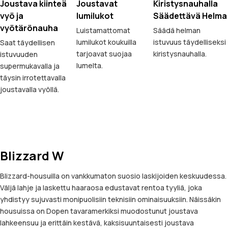
Joustava kiinteä
Joustavat
Kiristysnauhalla
vyö ja
lumilukot
Säädettävä Helma
vyötärönauha
Luistamattomat
Säädä helman
lumilukot koukuilla
istuvuus täydelliseksi
Saat täydellisen
tarjoavat suojaa
kiristysnauhalla.
istuvuuden
lumelta.
supermukavalla ja
täysin irrotettavalla
joustavalla vyöllä.
Blizzard W
Blizzard-housuilla on vankkumaton suosio laskijoiden keskuudessa.
Väljä lahje ja laskettu haaraosa edustavat rentoa tyyliä, joka
yhdistyy sujuvasti monipuolisiin teknisiin ominaisuuksiin. Näissäkin
housuissa on Dopen tavaramerkiksi muodostunut joustava
lahkeensuu ja erittäin kestävä, kaksisuuntaisesti joustava