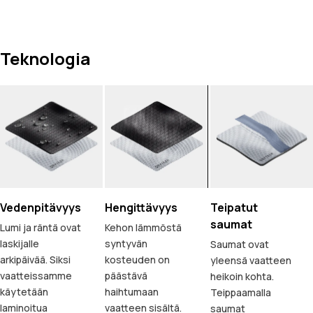
Teknologia
Vedenpitävyys
Hengittävyys
Teipatut
saumat
Lumi ja räntä ovat
Kehon lämmöstä
laskijalle
syntyvän
Saumat ovat
arkipäivää. Siksi
kosteuden on
yleensä vaatteen
vaatteissamme
päästävä
heikoin kohta.
käytetään
haihtumaan
Teippaamalla
laminoitua
vaatteen sisältä.
saumat