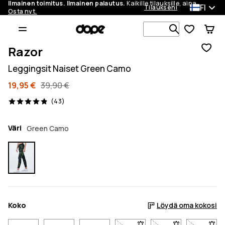
Ilmainen toimitus. Ilmainen palautus.
Kaikille tilauksille, aina.
FI
Tilaukseni
Osta nyt.
Etsi 1 000+ 
Razor
Leggingsit Naiset Green Camo
19,95 €
39,90 €
43 arvostelut, 4.9/5
(43)
Väri
Green Camo
Koko
Löydä oma kokosi