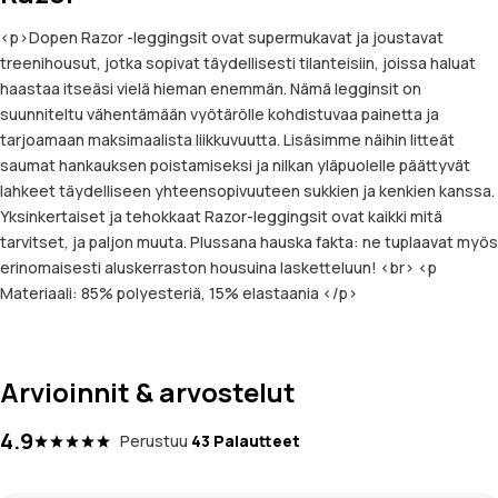
<p>Dopen Razor -leggingsit ovat supermukavat ja joustavat
treenihousut, jotka sopivat täydellisesti tilanteisiin, joissa haluat
haastaa itseäsi vielä hieman enemmän. Nämä legginsit on
suunniteltu vähentämään vyötärölle kohdistuvaa painetta ja
tarjoamaan maksimaalista liikkuvuutta. Lisäsimme näihin litteät
saumat hankauksen poistamiseksi ja nilkan yläpuolelle päättyvät
lahkeet täydelliseen yhteensopivuuteen sukkien ja kenkien kanssa.
Yksinkertaiset ja tehokkaat Razor-leggingsit ovat kaikki mitä
tarvitset, ja paljon muuta. Plussana hauska fakta: ne tuplaavat myös
erinomaisesti aluskerraston housuina lasketteluun! <br> <p
Materiaali: 85% polyesteriä, 15% elastaania </p>
Arvioinnit & arvostelut
4.9
Perustuu
43 Palautteet