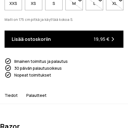
XXS
XS
S
M
- Koko M ei ole saatavilla. 
L
- Koko L ei ole s
XL
- Koko 
Malli on 175 cm pitkä ja käyttää kokoa S.
Lisää ostoskoriin
19,95 €
Ilmainen toimitus ja palautus
30 päivän palautusoikeus
Nopeat toimitukset
Tiedot
Palautteet
Razor