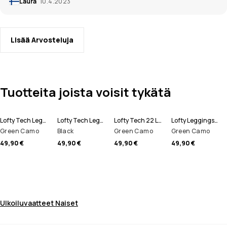
Laura
10.4.2023
Lisää Arvosteluja
Tuotteita joista voisit tykätä
Lofty Tech Leggingsit Naiset
Lofty Tech Leggingsit Naiset
Lofty Tech 22 Leggingsit Naiset
Lofty Leggingsit Naiset
Green Camo
Black
Green Camo
Green Camo
49,90 €
49,90 €
49,90 €
49,90 €
Ulkoiluvaatteet Naiset