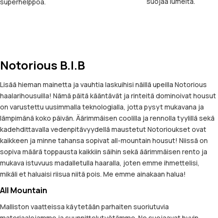
suojaa lumelta.
superhelppoa.
Notorious B.I.B
Lisää hieman mainetta ja vauhtia laskuihisi näillä upeilla Notorious
haalarihousuilla! Nämä päitä kääntävät ja rinteitä dominoivat housut
on varustettu uusimmalla teknologialla, jotta pysyt mukavana ja
lämpimänä koko päivän. Äärimmäisen coolilla ja rennolla tyylillä sekä
kadehdittavalla vedenpitävyydellä maustetut Notorioukset ovat
kaikkeen ja minne tahansa sopivat all-mountain housut! Niissä on
sopiva määrä toppausta kaikkiin säihin sekä äärimmäisen rento ja
mukava istuvuus madalletulla haaralla, joten emme ihmettelisi,
mikäli et haluaisi riisua niitä pois. Me emme ainakaan halua!
All Mountain
Malliston vaatteissa käytetään parhaiten suoriutuvia
materiaalejamme ja suunnittelutyötämme. Ne suojaavat hyvin