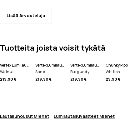
Lisää Arvosteluja
Tuotteita joista voisit tykätä
Vertex Lumilautailuhousut Miehet
Vertex Lumilautailuhousut Miehet
Vertex Lumilautailuhousut Miehet
Chunky Pipo
Walnut
Sand
Burgundy
Whitish
219,90 €
219,90 €
219,90 €
29,90 €
Lautailuhousut Miehet
Lumilautailuvaatteet Miehet