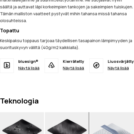
säältä ja auttavat läpi korkeimpien tankojen ja sakeimpien tuiskujen.
Tämän malliston vaatteet pystyvät mihin tahansa missä tahansa
olosuhteissa.
Topattu
Keskipaksu toppaus tarjoaa täydellisen tasapainon lämpimyyden ja
suorituskyvyn väliltä (40g/m2 kaikkialla).
bluesign®
Kierrätetty
Liuosvärjätty
Näytä lisää
Näytä lisää
Näytä lisää
Teknologia