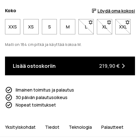
Koko
Löydä oma kokosi
XXS
XS
S
M
L
- Koko L ei ole saatavilla
XL
- Koko XL ei ole 
XXL
- Koko X
Malli on 184 cm pitkä ja käyttää kokoa M.
Lisää ostoskoriin
219,90 €
Ilmainen toimitus ja palautus
30 päivän palautusoikeus
Nopeat toimitukset
Yksityiskohdat
Tiedot
Teknologia
Palautteet