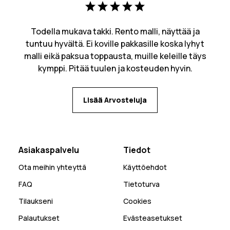
Todella mukava takki. Rento malli, näyttää ja
tuntuu hyvältä. Ei koville pakkasille koska lyhyt
malli eikä paksua toppausta, muille keleille täys
kymppi. Pitää tuulen ja kosteuden hyvin.
Lisää Arvosteluja
Asiakaspalvelu
Tiedot
Ota meihin yhteyttä
Käyttöehdot
FAQ
Tietoturva
Tilaukseni
Cookies
Palautukset
Evästeasetukset