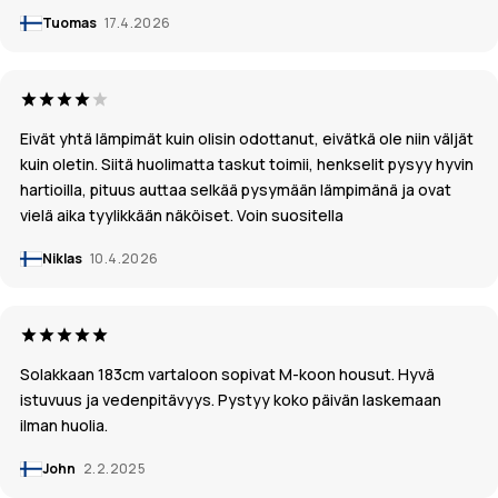
Tuomas
17.4.2026
Eivät yhtä lämpimät kuin olisin odottanut, eivätkä ole niin väljät
kuin oletin. Siitä huolimatta taskut toimii, henkselit pysyy hyvin
hartioilla, pituus auttaa selkää pysymään lämpimänä ja ovat
vielä aika tyylikkään näköiset. Voin suositella
Niklas
10.4.2026
Solakkaan 183cm vartaloon sopivat M-koon housut. Hyvä
istuvuus ja vedenpitävyys. Pystyy koko päivän laskemaan
ilman huolia.
John
2.2.2025