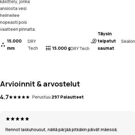
käsittely, jonka
ansiosta vesi
helmeilee
nopeasti pois
vaatteen pinnalta.
Täysin
15.000
teipatut
Sealon
DRY
mm
Tech
15.000 g
saumat
DRY Tech
Arvioinnit & arvostelut
4.7
Perustuu
297 Palautteet
Rennot laskuhousut, näillä pärjää pitkäkin päivät mäessä.