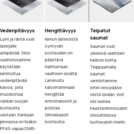
Vedenpitävyys
Hengittävyys
Teipatut
saumat
Lumi ja räntä ovat
Kehon lämmöstä
laskijalle
syntyvän
Saumat ovat
arkipäivää. Siksi
kosteuden on
yleensä vaatteen
vaatteissamme
päästävä
heikoin kohta.
käytetään
haihtumaan
Teippaamalla
laminoitua
vaatteen sisältä.
saumat
vedenpitävää
Laminoitu
varmistamme,
kalvoa, joka
kalvomateriaali
ettei vesi pääse
muodostaa
hengittää
niistä sisään. Voit
vankan suojan
erinomaisesti ja
siis laskea
kosteutta
poistaa
haastavimmissakin
vastaan. Kankaan
tehokkaasti
olosuhteissa
pinnassa on lisäksi
kosteutta.
luottavaisin mielin.
PFAS-vapaa DWR-