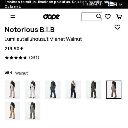
Ilmainen toimitus. Ilmainen palautus.
Kaikille tilauksille, aina.
FI
Tilaukseni
Osta nyt.
Etsi 1 000+ 
Notorious B.I.B
Lumilautailuhousut Miehet Walnut
219,90 €
297 arvostelut, 4.7/5
(297)
Väri
Walnut