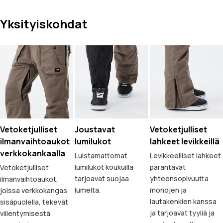
Yksityiskohdat
Vetoketjulliset
Joustavat
Vetoketjulliset
ilmanvaihtoaukot
lumilukot
lahkeet levikkeillä
verkkokankaalla
Luistamattomat
Levikkeelliset lahkeet
lumilukot koukuilla
parantavat
Vetoketjulliset
tarjoavat suojaa
yhteensopivuutta
ilmanvaihtoaukot,
lumelta.
monojen ja
joissa verkkokangas
lautakenkien kanssa
sisäpuolella, tekevät
ja tarjoavat tyyliä ja
viilentymisestä