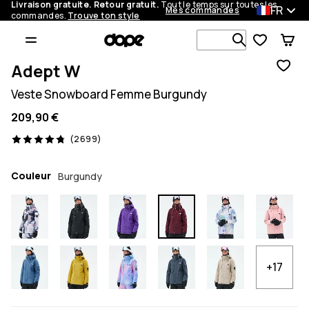
Livraison gratuite. Retour gratuit.
Tout le temps sur toutes les
FR
Mes commandes
commandes.
Trouve ton style
Recherche p
Adept W
Veste Snowboard Femme Burgundy
209,90 €
2699 avis, 4.8/5
(2699)
Couleur
Burgundy
+17