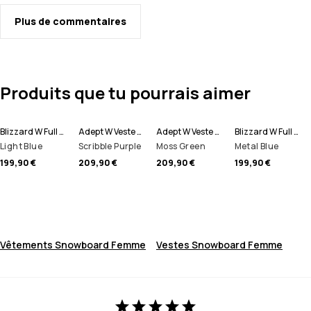
Plus de commentaires
Produits que tu pourrais aimer
Blizzard W Full Zip Veste Snowboard Women
Adept W Veste Snowboard Women
Adept W Veste Snowboard Women
Blizzard W Full Zip Veste Snowboard Women
Light Blue
Scribble Purple
Moss Green
Metal Blue
199,90 €
209,90 €
209,90 €
199,90 €
Vêtements Snowboard Femme
Vestes Snowboard Femme