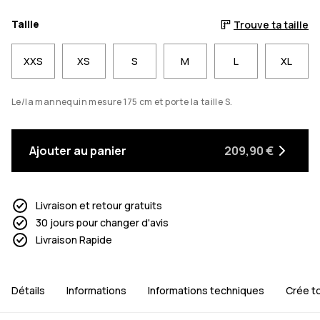
Taille
Trouve ta taille
XXS
XS
S
M
L
XL
Le/la mannequin mesure 175 cm et porte la taille S.
Ajouter au panier
209,90 €
Livraison et retour gratuits
30 jours pour changer d'avis
Livraison Rapide
Détails
Informations
Informations techniques
Crée t