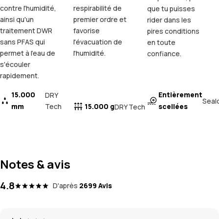
contre l'humidité,
respirabilité de
que tu puisses
ainsi qu'un
premier ordre et
rider dans les
traitement DWR
favorise
pires conditions
sans PFAS qui
l'évacuation de
en toute
permet à l'eau de
l'humidité.
confiance.
s'écouler
rapidement.
15.000
Entièrement
DRY
Seal
mm
Tech
15.000 g
scellées
DRY Tech
Notes & avis
4.8
D'après
2699 Avis