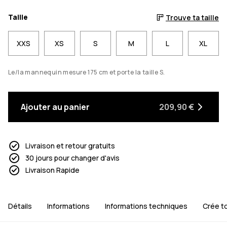
Taille
Trouve ta taille
XXS
XS
S
M
L
XL
Le/la mannequin mesure 175 cm et porte la taille S.
Ajouter au panier
209,90 €
Livraison et retour gratuits
30 jours pour changer d'avis
Livraison Rapide
Détails
Informations
Informations techniques
Crée t