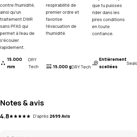
contre l'humidité,
respirabilité de
que tu puisses
ainsi qu'un
premier ordre et
rider dans les
traitement DWR
favorise
pires conditions
sans PFAS qui
l'évacuation de
en toute
permet à l'eau de
l'humidité.
confiance.
s'écouler
rapidement.
15.000
Entièrement
DRY
Seal
mm
Tech
15.000 g
scellées
DRY Tech
Notes & avis
4.8
D'après
2699 Avis