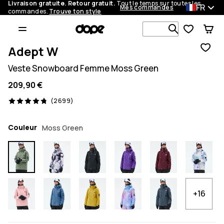
Livraison gratuite. Retour gratuit.
Tout le temps sur toutes les
FR
Mes commandes
commandes.
Trouve ton style
Recherche p
Adept W
Veste Snowboard Femme Moss Green
209,90 €
2699 avis, 4.8/5
(2699)
Couleur
Moss Green
+16