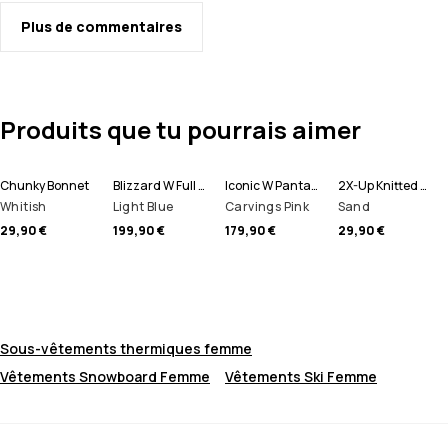
Plus de commentaires
Produits que tu pourrais aimer
Chunky Bonnet
Blizzard W Full Zip Veste Snowboard Femme
Iconic W Pantalon de Snowboard Femme
2X-Up Knitted Tour de cou
Whitish
Light Blue
Carvings Pink
Sand
29,90 €
199,90 €
179,90 €
29,90 €
Sous-vêtements thermiques femme
Vêtements Snowboard Femme
Vêtements Ski Femme