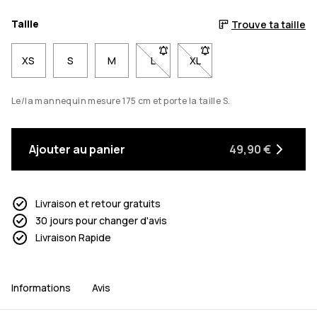
Taille
Trouve ta taille
XS
S
M
L
- Taille L non disponible. Clique po
XL
- Taille XL non disponible.
Le/la mannequin mesure 175 cm et porte la taille S.
Ajouter au panier
49,90 €
Livraison et retour gratuits
30 jours pour changer d'avis
Livraison Rapide
Informations
Avis