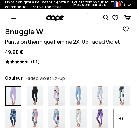
Livraison gratuite. Retour gratuit.
Tout le temps sur toutes les
FR
Mes commandes
commandes.
Trouve ton style
Recherche p
Snuggle W
Pantalon thermique Femme 2X-Up Faded Violet
49,90 €
117 avis, 4.5/5
(117)
Couleur
Faded Violet 2X-Up
+6