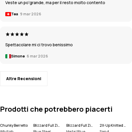
Veste un po'grande, ma per il resto molto contento
Tea
9 mar 2026
Spettacolare mi ci trovo benissimo
Simone
6 mar 2026
Altre Recensioni
Prodotti che potrebbero piacerti
Chunky Berretto
Blizzard Full Zip Giacca Snowboard Uomo
Blizzard Full Zip Giacca Sci Uomo
2X-Up Knitted Scaldacollo
Whitish
Blue Steel
Metal Blue
Sand