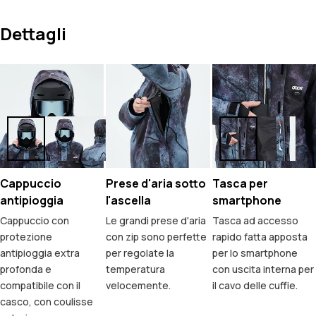
Dettagli
Cappuccio
Prese d'aria sotto
Tasca per
antipioggia
l'ascella
smartphone
Cappuccio con
Le grandi prese d'aria
Tasca ad accesso
protezione
con zip sono perfette
rapido fatta apposta
antipioggia extra
per regolate la
per lo smartphone
profonda e
temperatura
con uscita interna per
compatibile con il
velocemente.
il cavo delle cuffie.
casco, con coulisse