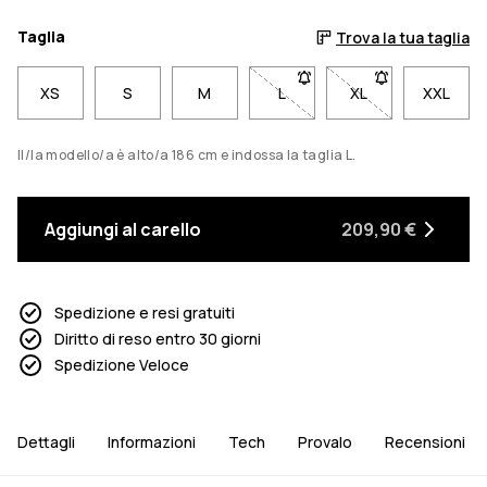
Taglia
Trova la tua taglia
XS
S
M
L
- Taglia L non disponibile. C
XL
- Taglia XL non di
XXL
Il/la modello/a è alto/a 186 cm e indossa la taglia L.
Aggiungi al carello
209,90 €
Spedizione e resi gratuiti
Diritto di reso entro 30 giorni
Spedizione Veloce
Dettagli
Informazioni
Tech
Provalo
Recensioni