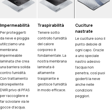
Impermeabilità
Traspirabilità
Cuciture
nastrate
Per proteggerti
Tenere sotto
da neve e pioggia
controllo l'umidità
Le cuciture sono il
utilizziamo una
del calore
punto debole di
membrana
corporeo è
ogni capo. Grazie
impermeabile
fondamentale. La
a uno speciale
laminata che crea
nostra membrana
nastro adesivo
una barriera solida
laminata è
l'acqua non
contro l'umidità.
altamente
penetra, così puoi
Con trattamento
traspirante e
goderti la neve
idrorepellente
gestisce l'umidità
anche nelle
DWR privo di PFAS
in modo efficace.
condizioni
per raccogliere e
peggiori.
far scivolare via le
gocce d'acqua.