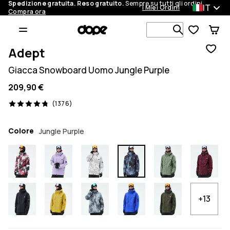
Spedizione gratuita. Reso gratuito.
Sempre su tutti gli ordini.
IT
I Miei Ordini
Compra ora
Cerca tra 1 
Adept
Giacca Snowboard Uomo Jungle Purple
209,90 €
1376 recensioni, 4.8/5
(1376)
Colore
Jungle Purple
+13