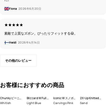
Fiona
2026年6月20日
素敵で上質なズボン。ぴったりフィットする😃。
Heidi
2026年4月14日
その他のレビュー
お客様におすすめの商品
Chunky ビーニー帽
Blizzard W Full Zip スノーボードジャケット レディース
Iconic W スノボ パンツ レディース
2X-Up Knitted スキー マスク
Whitish
Light Blue
Carvings Pink
Sand