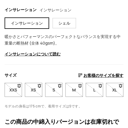
インサレーション
インサレーション
インサレーション
シェル
暖かさとパフォーマンスのパーフェクトなバランスを実現する中
重量の断熱材 (全体 40gsm)。
インサレーションについて読む
サイズ
お客様のサイズを探す
XXS
- サイズXXSは在庫切れです。在庫が戻ったときに通知を受け
XS
- サイズXSは在庫切れです。在庫が戻ったときに
S
- サイズSは在庫切れです。在庫が戻っ
M
- サイズMは在庫切れです。
L
- サイズLは在
XL
- サ
モデルの身長は175 cmで、着用サイズはSです。
この商品の中綿入りバージョンは在庫切れで