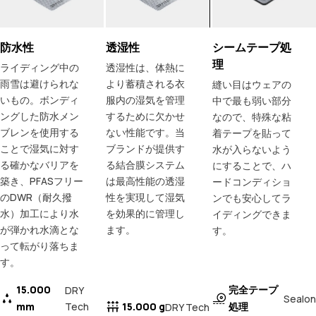
防水性
透湿性
シームテープ処
理
ライディング中の
透湿性は、体熱に
雨雪は避けられな
より蓄積される衣
縫い目はウェアの
いもの。ボンディ
服内の湿気を管理
中で最も弱い部分
ングした防水メン
するために欠かせ
なので、特殊な粘
ブレンを使用する
ない性能です。当
着テープを貼って
ことで湿気に対す
ブランドが提供す
水が入らないよう
る確かなバリアを
る結合膜システム
にすることで、ハ
築き、PFASフリー
は最高性能の透湿
ードコンディショ
のDWR（耐久撥
性を実現して湿気
ンでも安心してラ
水）加工により水
を効果的に管理し
イディングできま
が弾かれ水滴とな
ます。
す。
って転がり落ちま
す。
15.000
完全テープ
DRY
Sealon
mm
Tech
15.000 g
処理
DRY Tech