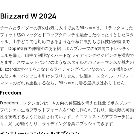
Blizzard W 2024
チームとライダーの真のお気に入りであるBlizzardは、リラックスした
フィット感のレッグとドロップクロッチを融合したゆったりとしたスタ
イル、山中どこでも対応できるような仕様に裏打ちされ技術が特徴で
す。Dope特有の伸縮性のある裾、ボムプルーフの4方向ストレッチシ
ェルを備え、山中で制限なくハードなライディングやジビングを満喫で
きます。スウェットパンツのようなスタイルとパフォーマンスが魅力の
Blizzardはすべてをこなせるライディングパンツなので、フル機能のど
んなスキーパンツにも引けを取りません。快適さ、スタイル、パフォー
マンスのどれも重視するなら、Blizzardに勝る選択肢はありません。
Freedom
Freedom コレクションは、4 方向の伸縮性を備えた軽量でボムプルー
フのシェル生地プラットフォームを中心に作られており、最大限の可動
性を実現するように設計されています。ミニマリストのアプローチによ
り、足元が軽くなり、ライディングを真にプッシュできます。
インサレーション/シェル オプション