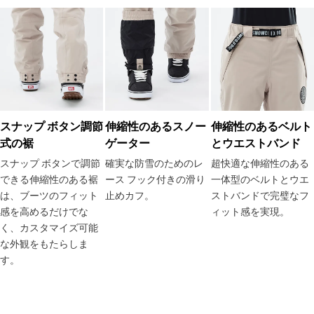
スナップ ボタン調節
伸縮性のあるスノー
伸縮性のあるベルト
式の裾
ゲーター
とウエストバンド
スナップ ボタンで調節
確実な防雪のためのレ
超快適な伸縮性のある
できる伸縮性のある裾
ース フック付きの滑り
一体型のベルトとウエ
は、ブーツのフィット
止めカフ。
ストバンドで完璧なフ
感を高めるだけでな
ィット感を実現。
く、カスタマイズ可能
な外観をもたらしま
す。