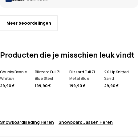
Meer beoordelingen
Producten die je misschien leuk vindt
Chunky Beanie
Blizzard Full Zip Snowboard jas Heren
Blizzard Full Zip Ski jas Heren
2X-Up Knitted Skimasker
Whitish
Blue Steel
Metal Blue
Sand
29,90 €
199,90 €
199,90 €
29,90 €
Snowboardkleding Heren
Snowboard Jassen Heren