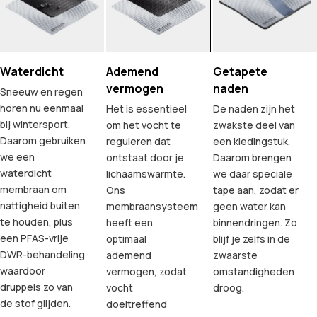
Waterdicht
Ademend
Getapete
vermogen
naden
Sneeuw en regen
horen nu eenmaal
Het is essentieel
De naden zijn het
bij wintersport.
om het vocht te
zwakste deel van
Daarom gebruiken
reguleren dat
een kledingstuk.
we een
ontstaat door je
Daarom brengen
waterdicht
lichaamswarmte.
we daar speciale
membraan om
Ons
tape aan, zodat er
nattigheid buiten
membraansysteem
geen water kan
te houden, plus
heeft een
binnendringen. Zo
een PFAS-vrije
optimaal
blijf je zelfs in de
DWR-behandeling
ademend
zwaarste
waardoor
vermogen, zodat
omstandigheden
druppels zo van
vocht
droog.
de stof glijden.
doeltreffend