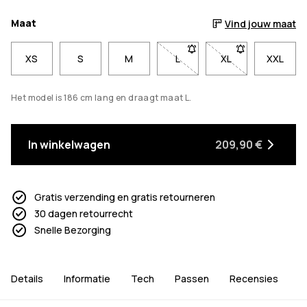
Maat
Vind jouw maat
XS
S
M
L
- Maat L niet beschikbaar. 
XL
- Maat XL niet be
XXL
Het model is 186 cm lang en draagt maat L.
In winkelwagen
209,90 €
Gratis verzending en gratis retourneren
30 dagen retourrecht
Snelle Bezorging
Details
Informatie
Tech
Passen
Recensies