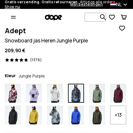
Gratis verzending. Gratis retourneren.
Altijd op alle orders.
NL
Mijn bestellingen
Shop nu
Zoek in 1 0
Adept
Snowboard jas Heren Jungle Purple
209,90 €
1376 beoordelingen, 4.8/5
(1376)
Kleur
Jungle Purple
+13