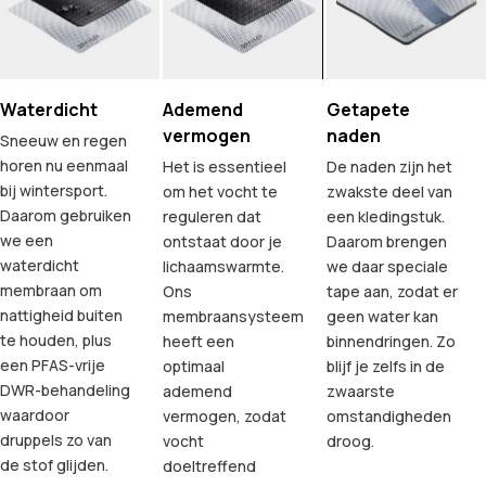
Waterdicht
Ademend
Getapete
vermogen
naden
Sneeuw en regen
horen nu eenmaal
Het is essentieel
De naden zijn het
bij wintersport.
om het vocht te
zwakste deel van
Daarom gebruiken
reguleren dat
een kledingstuk.
we een
ontstaat door je
Daarom brengen
waterdicht
lichaamswarmte.
we daar speciale
membraan om
Ons
tape aan, zodat er
nattigheid buiten
membraansysteem
geen water kan
te houden, plus
heeft een
binnendringen. Zo
een PFAS-vrije
optimaal
blijf je zelfs in de
DWR-behandeling
ademend
zwaarste
waardoor
vermogen, zodat
omstandigheden
druppels zo van
vocht
droog.
de stof glijden.
doeltreffend