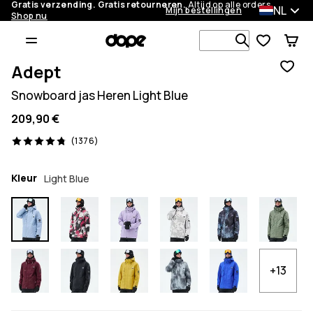
Gratis verzending. Gratis retourneren.
Altijd op alle orders.
NL
Mijn bestellingen
Shop nu
Zoek in 1 0
Adept
Snowboard jas Heren Light Blue
209,90 €
1376 beoordelingen, 4.8/5
(1376)
Kleur
Light Blue
+13