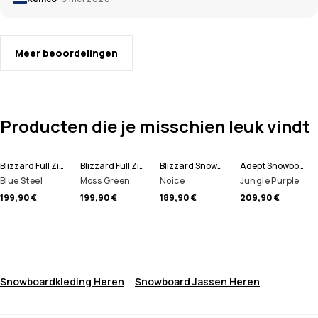
Meer beoordelingen
Producten die je misschien leuk vindt
Blizzard Full Zip Snowboard jas Men
Blizzard Full Zip Snowboard jas Men
Blizzard Snowboard jas Men
Adept Snowboard jas Men
Blue Steel
Moss Green
Noice
Jungle Purple
199,90 €
199,90 €
189,90 €
209,90 €
Snowboardkleding Heren
Snowboard Jassen Heren