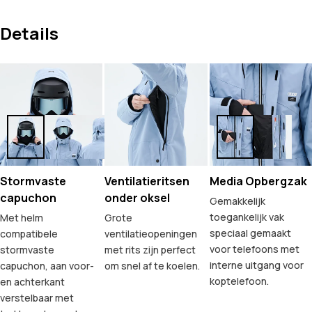
Details
Stormvaste
Ventilatieritsen
Media Opbergzak
capuchon
onder oksel
Gemakkelijk
toegankelijk vak
Met helm
Grote
speciaal gemaakt
compatibele
ventilatieopeningen
voor telefoons met
stormvaste
met rits zijn perfect
interne uitgang voor
capuchon, aan voor-
om snel af te koelen.
koptelefoon.
en achterkant
verstelbaar met