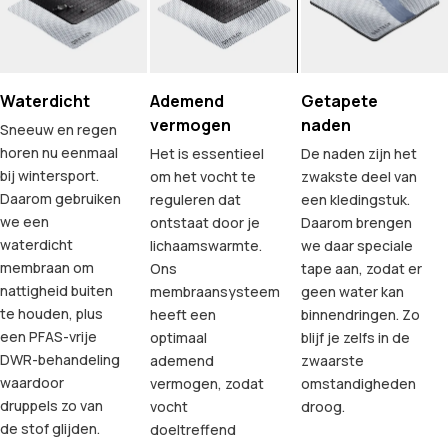
Waterdicht
Ademend
Getapete
vermogen
naden
Sneeuw en regen
horen nu eenmaal
Het is essentieel
De naden zijn het
bij wintersport.
om het vocht te
zwakste deel van
Daarom gebruiken
reguleren dat
een kledingstuk.
we een
ontstaat door je
Daarom brengen
waterdicht
lichaamswarmte.
we daar speciale
membraan om
Ons
tape aan, zodat er
nattigheid buiten
membraansysteem
geen water kan
te houden, plus
heeft een
binnendringen. Zo
een PFAS-vrije
optimaal
blijf je zelfs in de
DWR-behandeling
ademend
zwaarste
waardoor
vermogen, zodat
omstandigheden
druppels zo van
vocht
droog.
de stof glijden.
doeltreffend