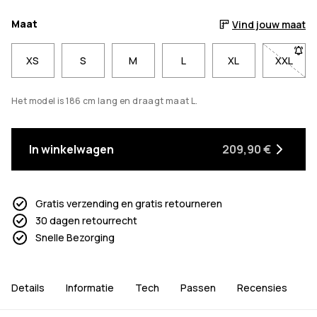
Maat
Vind jouw maat
XS
S
M
L
XL
XXL
- Maat
Het model is 186 cm lang en draagt maat L.
In winkelwagen
209,90 €
Gratis verzending en gratis retourneren
30 dagen retourrecht
Snelle Bezorging
Details
Informatie
Tech
Passen
Recensies