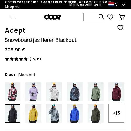
Gratis verzending. Gratis retourneren.
Altijd op alle orders.
NL
Mijn bestellingen
Shop nu
Zoek in 1 0
Adept
Snowboard jas Heren Blackout
209,90 €
1376 beoordelingen, 4.8/5
(1376)
Kleur
Blackout
+13