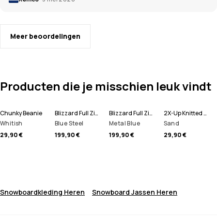
Meer beoordelingen
Producten die je misschien leuk vindt
Chunky Beanie
Blizzard Full Zip Snowboard jas Heren
Blizzard Full Zip Ski jas Heren
2X-Up Knitted Skimasker
Whitish
Blue Steel
Metal Blue
Sand
29,90 €
199,90 €
199,90 €
29,90 €
Snowboardkleding Heren
Snowboard Jassen Heren