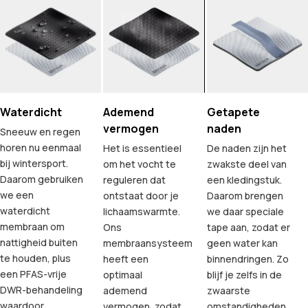
Waterdicht
Ademend
Getapete
vermogen
naden
Sneeuw en regen
horen nu eenmaal
Het is essentieel
De naden zijn het
bij wintersport.
om het vocht te
zwakste deel van
Daarom gebruiken
reguleren dat
een kledingstuk.
we een
ontstaat door je
Daarom brengen
waterdicht
lichaamswarmte.
we daar speciale
membraan om
Ons
tape aan, zodat er
nattigheid buiten
membraansysteem
geen water kan
te houden, plus
heeft een
binnendringen. Zo
een PFAS-vrije
optimaal
blijf je zelfs in de
DWR-behandeling
ademend
zwaarste
waardoor
vermogen, zodat
omstandigheden