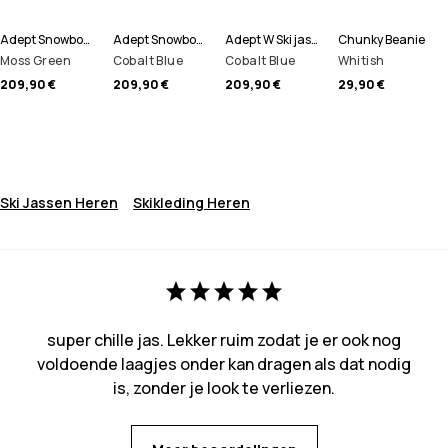
Adept Snowboard jas Heren
Adept Snowboard jas Heren
Adept W Ski jas Dames
Chunky Beanie
Moss Green
Cobalt Blue
Cobalt Blue
Whitish
209,90 €
209,90 €
209,90 €
29,90 €
Ski Jassen Heren
Skikleding Heren
super chille jas. Lekker ruim zodat je er ook nog
voldoende laagjes onder kan dragen als dat nodig
is, zonder je look te verliezen.