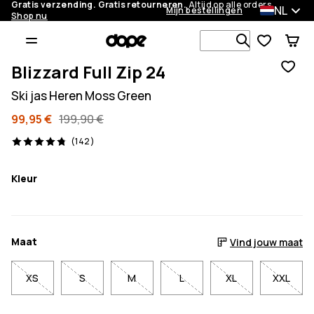
Gratis verzending. Gratis retourneren.
Altijd op alle orders.
NL
Mijn bestellingen
Shop nu
Zoek in 1 0
Blizzard Full Zip 24
Ski jas Heren Moss Green
99,95 €
199,90 €
142 beoordelingen, 4.8/5
(142)
Kleur
Maat
Vind jouw maat
XS
S
M
L
XL
XXL