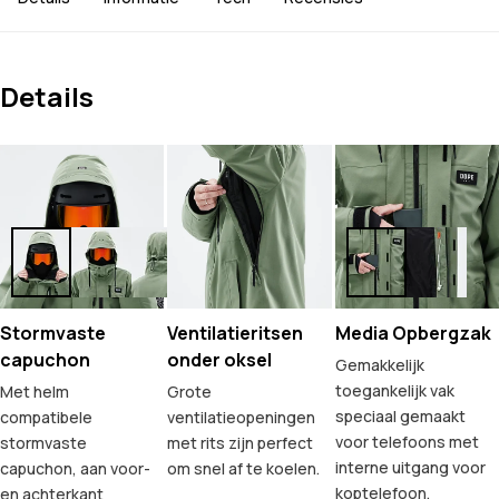
Details
Stormvaste
Ventilatieritsen
Media Opbergzak
capuchon
onder oksel
Gemakkelijk
toegankelijk vak
Met helm
Grote
speciaal gemaakt
compatibele
ventilatieopeningen
voor telefoons met
stormvaste
met rits zijn perfect
interne uitgang voor
capuchon, aan voor-
om snel af te koelen.
koptelefoon.
en achterkant