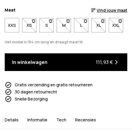
Maat
Vind jouw maat
XXS
XS
- Maat XS niet beschikbaar. Klik om op de hoogte te
S
- Maat S niet beschikbaar. Klik om op de h
M
- Maat M niet beschikbaar. Klik o
L
- Maat L niet beschikbaar
XL
- Maat XL niet b
XXL
- Maat X
Het model is 184 cm lang en draagt maat M.
In winkelwagen
111,93 €
Gratis verzending en gratis retourneren
30 dagen retourrecht
Snelle Bezorging
Details
Informatie
Tech
Recensies