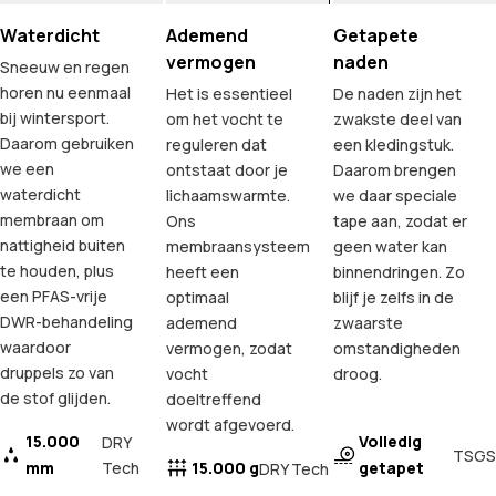
Waterdicht
Ademend
Getapete
vermogen
naden
Sneeuw en regen
horen nu eenmaal
Het is essentieel
De naden zijn het
bij wintersport.
om het vocht te
zwakste deel van
Daarom gebruiken
reguleren dat
een kledingstuk.
we een
ontstaat door je
Daarom brengen
waterdicht
lichaamswarmte.
we daar speciale
membraan om
Ons
tape aan, zodat er
nattigheid buiten
membraansysteem
geen water kan
te houden, plus
heeft een
binnendringen. Zo
een PFAS-vrije
optimaal
blijf je zelfs in de
DWR-behandeling
ademend
zwaarste
waardoor
vermogen, zodat
omstandigheden
druppels zo van
vocht
droog.
de stof glijden.
doeltreffend
wordt afgevoerd.
15.000
Volledig
DRY
TSGS
mm
Tech
15.000 g
getapet
DRY Tech