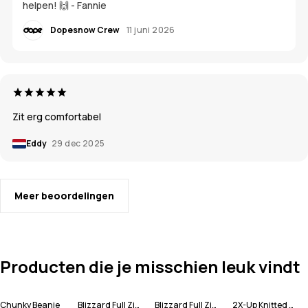
helpen! 🙌 - Fannie
Dopesnow Crew
11 juni 2026
Zit erg comfortabel
Eddy
29 dec 2025
Meer beoordelingen
Producten die je misschien leuk vindt
Chunky Beanie
Blizzard Full Zip Snowboard jas Heren
Blizzard Full Zip Ski jas Heren
2X-Up Knitted Skimasker