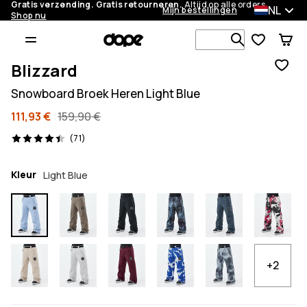
Gratis verzending. Gratis retourneren.
Altijd op alle orders.
NL
Mijn bestellingen
Shop nu
Zoek in 1 0
Blizzard
Snowboard Broek Heren Light Blue
111,93 €
159,90 €
71 beoordelingen, 4.4/5
(71)
Kleur
Light Blue
+2