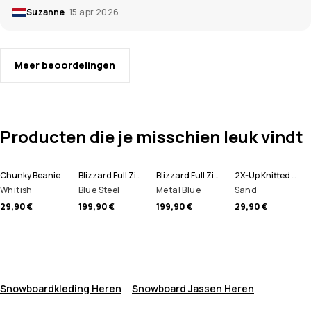
Suzanne
15 apr 2026
Meer beoordelingen
Producten die je misschien leuk vindt
Chunky Beanie
Blizzard Full Zip Snowboard jas Heren
Blizzard Full Zip Ski jas Heren
2X-Up Knitted Skimasker
Whitish
Blue Steel
Metal Blue
Sand
29,90 €
199,90 €
199,90 €
29,90 €
Snowboardkleding Heren
Snowboard Jassen Heren