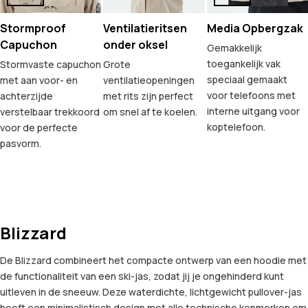
Stormproof
Ventilatieritsen
Media Opbergzak
Capuchon
onder oksel
Gemakkelijk
toegankelijk vak
Stormvaste capuchon
Grote
speciaal gemaakt
met aan voor- en
ventilatieopeningen
voor telefoons met
achterzijde
met rits zijn perfect
interne uitgang voor
verstelbaar trekkoord
om snel af te koelen.
koptelefoon.
voor de perfecte
pasvorm.
Blizzard
De Blizzard combineert het compacte ontwerp van een hoodie met
de functionaliteit van een ski-jas, zodat jij je ongehinderd kunt
uitleven in de sneeuw. Deze waterdichte, lichtgewicht pullover-jas
heeft een minimalistisch design met alle technische kenmerken om