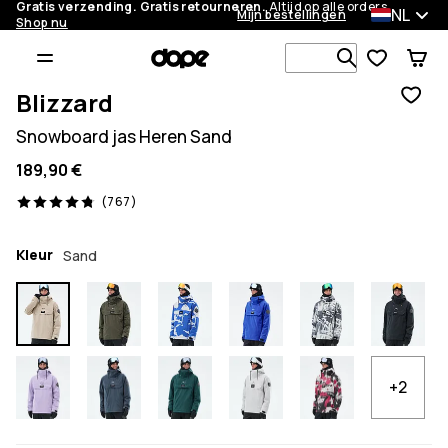
Gratis verzending. Gratis retourneren.
Altijd op alle orders.
NL
Mijn bestellingen
Shop nu
Zoek in 1 0
Blizzard
Snowboard jas Heren Sand
189,90 €
767 beoordelingen, 4.8/5
(767)
Kleur
Sand
+2