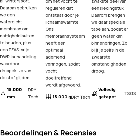
bij wintersport.
om het vocht te
zwakste deel van
Daarom gebruiken
reguleren dat
een kledingstuk.
we een
ontstaat door je
Daarom brengen
waterdicht
lichaamswarmte.
we daar speciale
membraan om
Ons
tape aan, zodat er
nattigheid buiten
membraansysteem
geen water kan
te houden, plus
heeft een
binnendringen. Zo
een PFAS-vrije
optimaal
blijf je zelfs in de
DWR-behandeling
ademend
zwaarste
waardoor
vermogen, zodat
omstandigheden
druppels zo van
vocht
droog.
de stof glijden.
doeltreffend
wordt afgevoerd.
15.000
Volledig
DRY
TSGS
mm
Tech
15.000 g
getapet
DRY Tech
Beoordelingen & Recensies