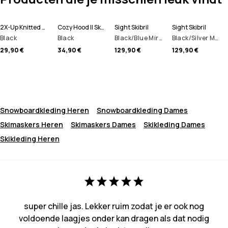
2X-Up Knitted Skimasker
Cozy Hood II Skimasker
Sight Skibril
Sight Skibril
Black
Black
Black/Blue Mirror
Black/Silver Mirror
29,90 €
34,90 €
129,90 €
129,90 €
Snowboardkleding Heren
Snowboardkleding Dames
Skimaskers Heren
Skimaskers Dames
Skikleding Dames
Skikleding Heren
super chille jas. Lekker ruim zodat je er ook nog
voldoende laagjes onder kan dragen als dat nodig