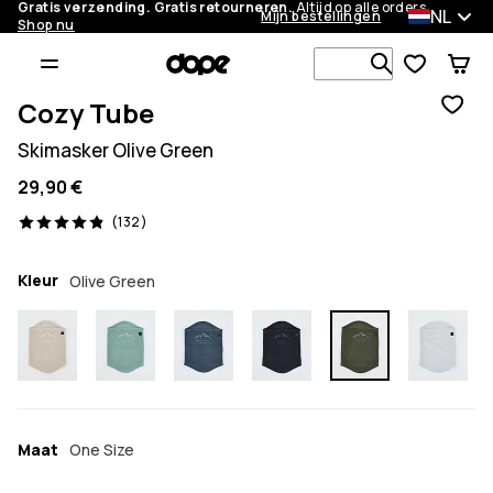
Gratis verzending. Gratis retourneren.
Altijd op alle orders.
NL
Mijn bestellingen
Shop nu
Zoek in 1 0
Cozy Tube
Skimasker Olive Green
29,90 €
132 beoordelingen, 4.9/5
(132)
Kleur
Olive Green
Maat
One Size