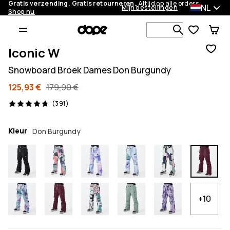
Gratis verzending. Gratis retourneren.
Altijd op alle orders.
NL
Mijn bestellingen
Shop nu
Zoek in 1 0
Iconic W
Snowboard Broek Dames Don Burgundy
125,93 €
179,90 €
391 beoordelingen, 4.8/5
(391)
Kleur
Don Burgundy
+10