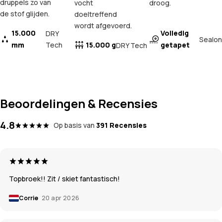
druppels zo van
vocht
droog.
de stof glijden.
doeltreffend
wordt afgevoerd.
15.000
Volledig
DRY
Sealon
mm
Tech
15.000 g
getapet
DRY Tech
Beoordelingen & Recensies
4.8
Op basis van
391 Recensies
Topbroek!! Zit / skiet fantastisch!
Corrie
20 apr 2026