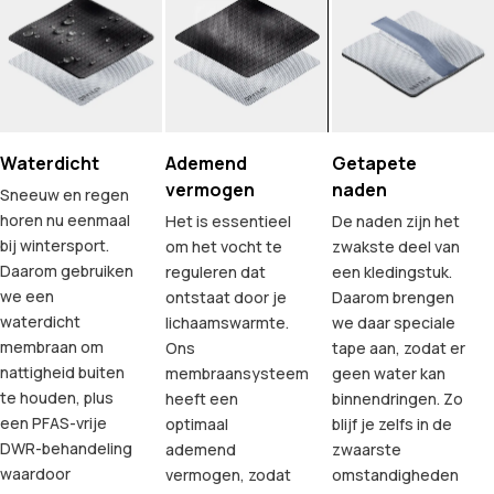
Waterdicht
Ademend
Getapete
vermogen
naden
Sneeuw en regen
horen nu eenmaal
Het is essentieel
De naden zijn het
bij wintersport.
om het vocht te
zwakste deel van
Daarom gebruiken
reguleren dat
een kledingstuk.
we een
ontstaat door je
Daarom brengen
waterdicht
lichaamswarmte.
we daar speciale
membraan om
Ons
tape aan, zodat er
nattigheid buiten
membraansysteem
geen water kan
te houden, plus
heeft een
binnendringen. Zo
een PFAS-vrije
optimaal
blijf je zelfs in de
DWR-behandeling
ademend
zwaarste
waardoor
vermogen, zodat
omstandigheden