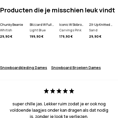
Producten die je misschien leuk vindt
Chunky Beanie
Blizzard W Full Zip Snowboard jas Dames
Iconic W Skibroek Dames
2X-Up Knitted Skimasker
Whitish
Light Blue
Carvings Pink
Sand
29,90 €
199,90 €
179,90 €
29,90 €
Snowboardkleding Dames
Snowboard Broeken Dames
super chille jas. Lekker ruim zodat je er ook nog
voldoende laagjes onder kan dragen als dat nodig
is, zonder je look te verliezen.