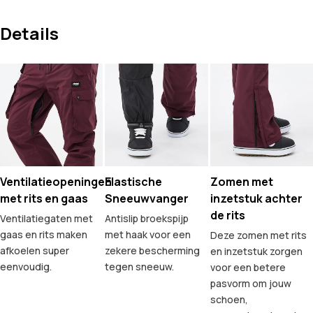
Details
Ventilatieopeningen
Elastische
Zomen met
met rits en gaas
Sneeuwvanger
inzetstuk achter
de rits
Ventilatiegaten met
Antislip broekspijp
gaas en rits maken
met haak voor een
Deze zomen met rits
afkoelen super
zekere bescherming
en inzetstuk zorgen
eenvoudig.
tegen sneeuw.
voor een betere
pasvorm om jouw
schoen,