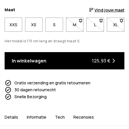
Maat
Vind jouw maat
XXS
XS
S
M
- Maat M niet beschikbaar. 
L
- Maat L niet bes
XL
- Maat
Het model is 175 cm lang en draagt maat S.
In winkelwagen
125,93 €
Gratis verzending en gratis retourneren
30 dagen retourrecht
Snelle Bezorging
Details
Informatie
Tech
Recensies