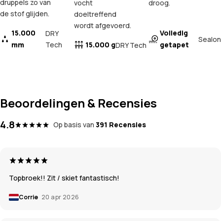
druppels zo van
vocht
droog.
de stof glijden.
doeltreffend
wordt afgevoerd.
15.000
Volledig
DRY
Sealon
mm
Tech
15.000 g
getapet
DRY Tech
Beoordelingen & Recensies
4.8
Op basis van
391 Recensies
Topbroek!! Zit / skiet fantastisch!
Corrie
20 apr 2026