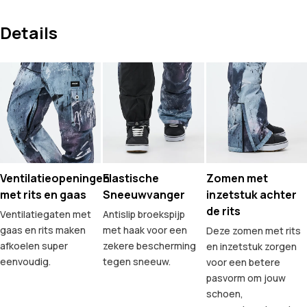
Details
Ventilatieopeningen
Elastische
Zomen met
met rits en gaas
Sneeuwvanger
inzetstuk achter
de rits
Ventilatiegaten met
Antislip broekspijp
gaas en rits maken
met haak voor een
Deze zomen met rits
afkoelen super
zekere bescherming
en inzetstuk zorgen
eenvoudig.
tegen sneeuw.
voor een betere
pasvorm om jouw
schoen,