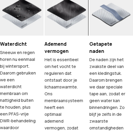
Waterdicht
Ademend
Getapete
vermogen
naden
Sneeuw en regen
horen nu eenmaal
Het is essentieel
De naden zijn het
bij wintersport.
om het vocht te
zwakste deel van
Daarom gebruiken
reguleren dat
een kledingstuk.
we een
ontstaat door je
Daarom brengen
waterdicht
lichaamswarmte.
we daar speciale
membraan om
Ons
tape aan, zodat er
nattigheid buiten
membraansysteem
geen water kan
te houden, plus
heeft een
binnendringen. Zo
een PFAS-vrije
optimaal
blijf je zelfs in de
DWR-behandeling
ademend
zwaarste
waardoor
vermogen, zodat
omstandigheden