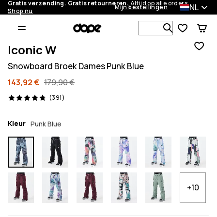
Gratis verzending. Gratis retourneren.
Altijd op alle orders.
NL
Mijn bestellingen
Shop nu
Zoek in 1 0
Iconic W
Snowboard Broek Dames Punk Blue
143,92 €
179,90 €
391 beoordelingen, 4.8/5
(391)
Kleur
Punk Blue
+10