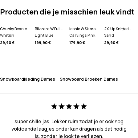
Producten die je misschien leuk vindt
Chunky Beanie
Blizzard W Full Zip Snowboard jas Dames
Iconic W Skibroek Dames
2X-Up Knitted Skimasker
Whitish
Light Blue
Carvings Pink
Sand
29,90 €
199,90 €
179,90 €
29,90 €
Snowboardkleding Dames
Snowboard Broeken Dames
super chille jas. Lekker ruim zodat je er ook nog
voldoende laagjes onder kan dragen als dat nodig
is, zonder je look te verliezen.