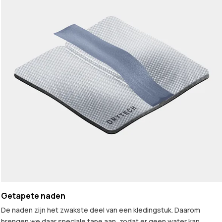
Getapete naden
De naden zijn het zwakste deel van een kledingstuk. Daarom
brengen we daar speciale tape aan, zodat er geen water kan