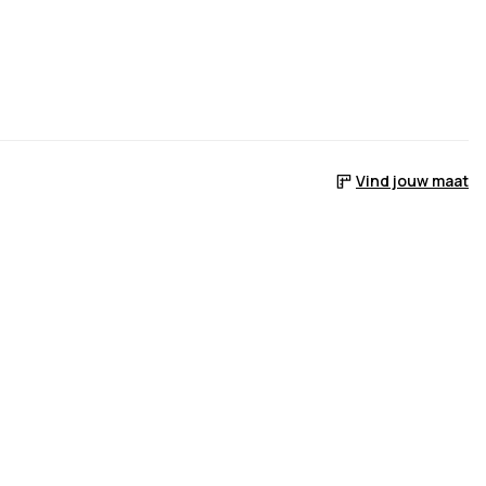
Vind jouw maat
 voorraad is
er het weer op voorraad is
ebracht wanneer het weer op voorraad is