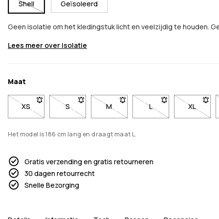
Shell
Geïsoleerd
Geen isolatie om het kledingstuk licht en veelzijdig te houden. G
Lees meer over isolatie
Maat
XS
- Maat XS niet beschikbaar. Klik om op de hoogte te worde
S
- Maat S niet beschikbaar. Klik om op de hoog
M
- Maat M niet beschikbaar. Klik 
L
- Maat L niet beschi
XL
- Maat X
Het model is 186 cm lang en draagt maat L.
Gratis verzending en gratis retourneren
30 dagen retourrecht
Snelle Bezorging