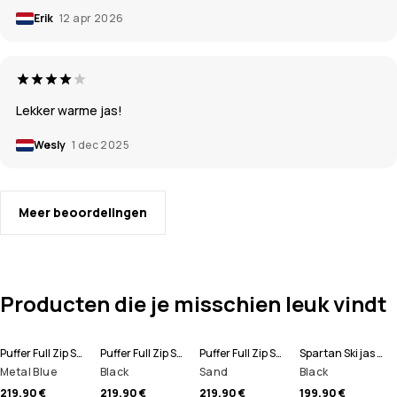
Erik
12 apr 2026
Lekker warme jas!
Wesly
1 dec 2025
Meer beoordelingen
Producten die je misschien leuk vindt
Puffer Full Zip Snowboard jas Heren
Puffer Full Zip Snowboard jas Heren
Puffer Full Zip Snowboard jas Heren
Spartan Ski jas Heren
Metal Blue
Black
Sand
Black
219,90 €
219,90 €
219,90 €
199,90 €