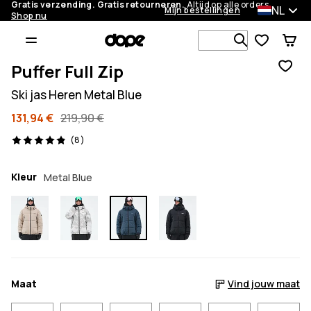
Gratis verzending. Gratis retourneren.
Altijd op alle orders.
NL
Mijn bestellingen
Shop nu
Zoek in 1 0
Puffer Full Zip
Ski jas Heren Metal Blue
131,94 €
219,90 €
8 beoordelingen, 4.9/5
(8)
Kleur
Metal Blue
Maat
Vind jouw maat