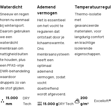
Waterdicht
Ademend
Temperatuurregul
vermogen
Sneeuw en regen
Thermo-isolatie
horen nu eenmaal
met
Het is essentieel
bij wintersport.
geavanceerde
om het vocht te
Daarom gebruiken
materialen, voor
reguleren dat
we een
langdurig comfort
ontstaat door je
waterdicht
en krachtige
lichaamswarmte.
membraan om
isolerende
Ons
nattigheid buiten
eigenschappen.
membraansysteem
te houden, plus
heeft een
een PFAS-vrije
optimaal
DWR-behandeling
ademend
waardoor
vermogen, zodat
druppels zo van
vocht
de stof glijden.
doeltreffend
wordt afgevoerd.
15.000
200
DRY
Excelloft®
mm
Tech
15.000 g
g/m²
DRY Tech