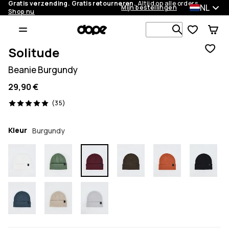
Gratis verzending. Gratis retourneren.
Altijd op alle orders.
NL
Mijn bestellingen
Shop nu
Zoek in 1 0
Solitude
Beanie Burgundy
29,90 €
35 beoordelingen, 5/5
(35)
Kleur
Burgundy