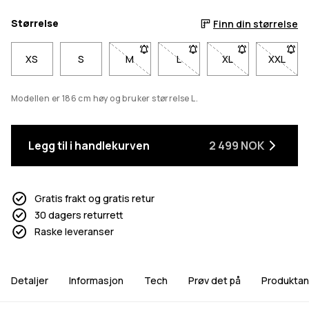
Størrelse
Finn din størrelse
XS
S
M
- Størrelse M er ikke tilgjengelig. Klikk f
L
- Størrelse L er ikke tilgjengel
XL
- Størrelse XL er i
XXL
- Størr
Modellen er 186 cm høy og bruker størrelse L.
Legg til i handlekurven
2 499 NOK
Gratis frakt og gratis retur
30 dagers returrett
Raske leveranser
Detaljer
Informasjon
Tech
Prøv det på
Produktan