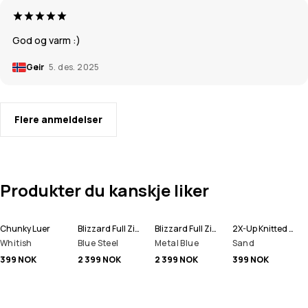
God og varm :)
Geir
5. des. 2025
Flere anmeldelser
Produkter du kanskje liker
Chunky Luer
Blizzard Full Zip Snowboardjakke Herre
Blizzard Full Zip Skijakke Herre
2X-Up Knitted Ansiktsmasker
Whitish
Blue Steel
Metal Blue
Sand
399 NOK
2 399 NOK
2 399 NOK
399 NOK