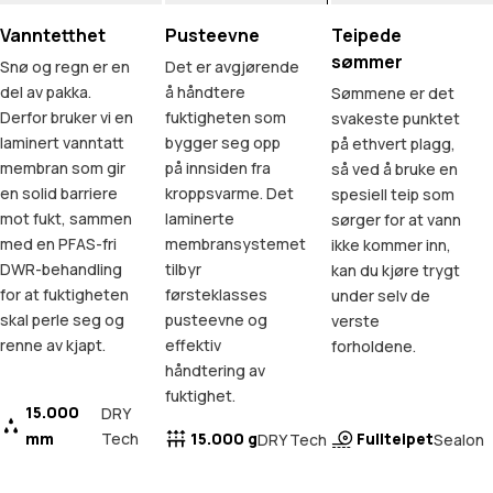
Vanntetthet
Pusteevne
Teipede
sømmer
Snø og regn er en
Det er avgjørende
del av pakka.
å håndtere
Sømmene er det
Derfor bruker vi en
fuktigheten som
svakeste punktet
laminert vanntatt
bygger seg opp
på ethvert plagg,
membran som gir
på innsiden fra
så ved å bruke en
en solid barriere
kroppsvarme. Det
spesiell teip som
mot fukt, sammen
laminerte
sørger for at vann
med en PFAS-fri
membransystemet
ikke kommer inn,
DWR-behandling
tilbyr
kan du kjøre trygt
for at fuktigheten
førsteklasses
under selv de
skal perle seg og
pusteevne og
verste
renne av kjapt.
effektiv
forholdene.
håndtering av
fuktighet.
15.000
DRY
mm
Tech
15.000 g
Fullteipet
DRY Tech
Sealon