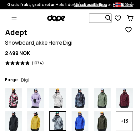
NO
Gratis frakt, gratis retur
Hele tiden på alle bestillinger.
Mine bestillinger
Handle nå
Søk blant 1
Adept
Snowboardjakke Herre Digi
2 499 NOK
1374 anmeldelser, 4.8/5
(1374)
Farge
Digi
+13