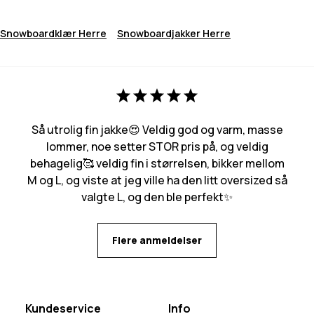
Snowboardklær Herre
Snowboardjakker Herre
Så utrolig fin jakke😍 Veldig god og varm, masse
lommer, noe setter STOR pris på, og veldig
behagelig🥰 veldig fin i størrelsen, bikker mellom
M og L, og viste at jeg ville ha den litt oversized så
valgte L, og den ble perfekt✨
Flere anmeldelser
Kundeservice
Info